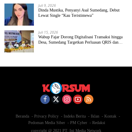
Juli 9, 2026
Dinda Mustika, Penyanyi Asal Sumedang, Debut
Lewat Single “Kau Teristimewa”
Juli 15, 2026
Wabup Fajar Dorong Digitalisasi Transaksi hingga
Desa, Sumedang Targetkan Perluasan QRIS dan
ETPD
Beranda
Privacy Policy
Indeks Berita
Iklan
Kontak
Pedoman Media Siber
PM Cyber
Redaksi
copyright @ 2021 PT. Ini Media Network