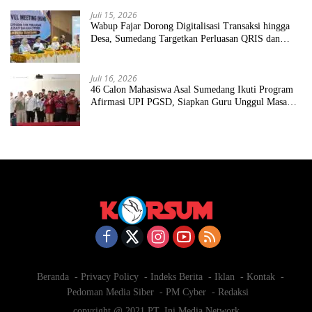
Juli 15, 2026
Wabup Fajar Dorong Digitalisasi Transaksi hingga
Desa, Sumedang Targetkan Perluasan QRIS dan
ETPD
Juli 16, 2026
46 Calon Mahasiswa Asal Sumedang Ikuti Program
Afirmasi UPI PGSD, Siapkan Guru Unggul Masa
Depan
Beranda
Privacy Policy
Indeks Berita
Iklan
Kontak
Pedoman Media Siber
PM Cyber
Redaksi
copyright @ 2021 PT. Ini Media Network