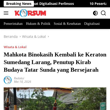
Langsung
ASN Percepat Digitalisasi Perlinsos
Breaking News
10 Peserta Berebut
ke
konten
Pemerintahan
Hukum & Politik
Sosial & Kesehatan
Digitalisasi
Beranda
Wisata & Lokal
Wisata & Lokal
Mahkota Binokasih Kembali ke Keraton
Sumedang Larang, Penutup Kirab
Budaya Tatar Sunda yang Bersejarah
Redaksi
Mei 18, 2026