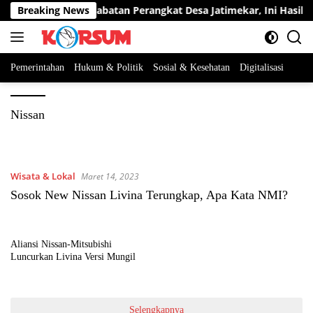
Langsung
erta Berebut Dua Jabatan Perangkat Desa Jatimekar, Ini Hasil Sel
Breaking News
ke
konten
Pemerintahan
Hukum & Politik
Sosial & Kesehatan
Digitalisasi
Nissan
Wisata & Lokal
Maret 14, 2023
Sosok New Nissan Livina Terungkap, Apa Kata NMI?
Aliansi Nissan-Mitsubishi
Luncurkan Livina Versi Mungil
Selengkapnya