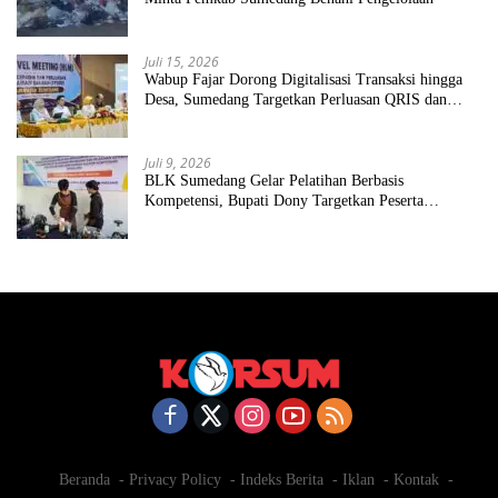
Juli 15, 2026
Wabup Fajar Dorong Digitalisasi Transaksi hingga
Desa, Sumedang Targetkan Perluasan QRIS dan
ETPD
Juli 9, 2026
BLK Sumedang Gelar Pelatihan Berbasis
Kompetensi, Bupati Dony Targetkan Peserta
Langsung Terserap Kerja
Beranda
Privacy Policy
Indeks Berita
Iklan
Kontak