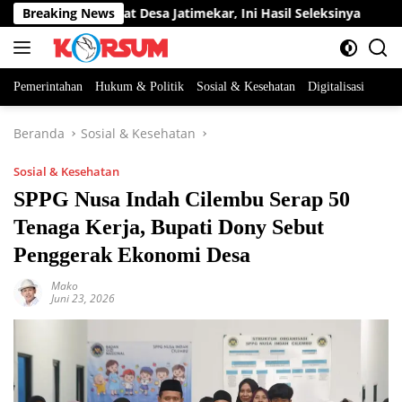
Langsung
tan Perangkat Desa Jatimekar, Ini Hasil Seleksinya
Breaking News
DPRD
ke
konten
Pemerintahan
Hukum & Politik
Sosial & Kesehatan
Digitalisasi
Beranda
Sosial & Kesehatan
Sosial & Kesehatan
SPPG Nusa Indah Cilembu Serap 50
Tenaga Kerja, Bupati Dony Sebut
Penggerak Ekonomi Desa
Mako
Juni 23, 2026