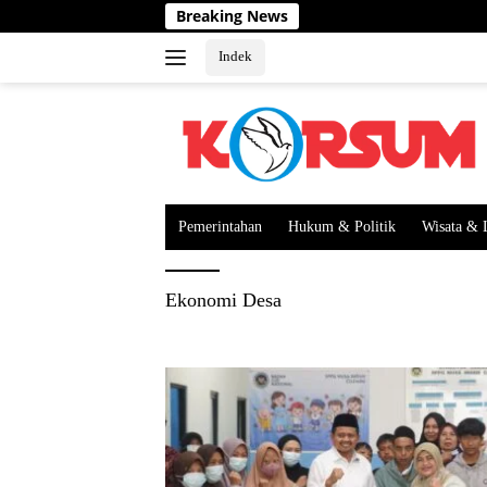
Langsung
Breaking News
ke
konten
Indek
Pemerintahan
Hukum & Politik
Wisata & 
Ekonomi Desa