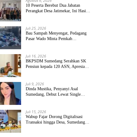
Agustus 6, 2026
10 Peserta Berebut Dua Jabatan
Perangkat Desa Jatimekar, Ini Hasil
Seleksinya
Juli 25, 2026
Bau Sampah Menyengat, Pedagang
Pasar Wado Minta Pemkab
Sumedang Benahi Pengelolaan
Juli 16, 2026
BKPSDM Sumedang Serahkan SK
Pensiun kepada 120 ASN, Apresiasi
Pengabdian Puluhan Tahun
Juli 9, 2026
Dinda Mustika, Penyanyi Asal
Sumedang, Debut Lewat Single
“Kau Teristimewa”
Juli 15, 2026
Wabup Fajar Dorong Digitalisasi
Transaksi hingga Desa, Sumedang
Targetkan Perluasan QRIS dan
ETPD