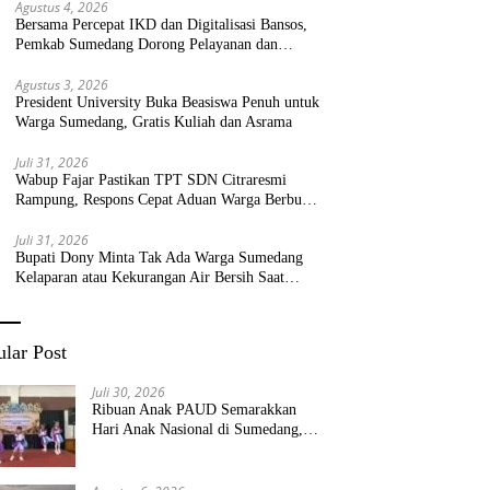
Agustus 4, 2026
Bersama Percepat IKD dan Digitalisasi Bansos,
Pemkab Sumedang Dorong Pelayanan dan
Bantuan Tepat Sasaran
Agustus 3, 2026
President University Buka Beasiswa Penuh untuk
Warga Sumedang, Gratis Kuliah dan Asrama
Juli 31, 2026
Wabup Fajar Pastikan TPT SDN Citraresmi
Rampung, Respons Cepat Aduan Warga Berbuah
Hasil
Juli 31, 2026
Bupati Dony Minta Tak Ada Warga Sumedang
Kelaparan atau Kekurangan Air Bersih Saat
Kemarau
lar Post
Juli 30, 2026
Ribuan Anak PAUD Semarakkan
Hari Anak Nasional di Sumedang,
Kadisdik: Wujudkan Anak Bahagia
dan Sekolah Bersih Sehat