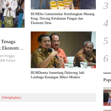
3
BUMDes Gunturmekar Kembangkan Musang
King, Dorong Ketahanan Pangan dan
4
Ekonomi Desa
5
 Tenaga
ak Ekonomi
6
yam hingga
idak hanya
BUMDesma Sumedang Didorong Jadi
Lembaga Keuangan Mikro Modern
Popu
Selengkapnya