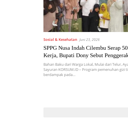
Sosial & Kesehatan
Juni 23, 2026
SPPG Nusa Indah Cilembu Serap 50
Kerja, Bupati Dony Sebut Pengger
Desa
Bahan Baku dari Warga Lokal, Mulai dari Telur, A
Sayuran KORSUM.ID – Program pemenuhan gizi t
berdampak pada…