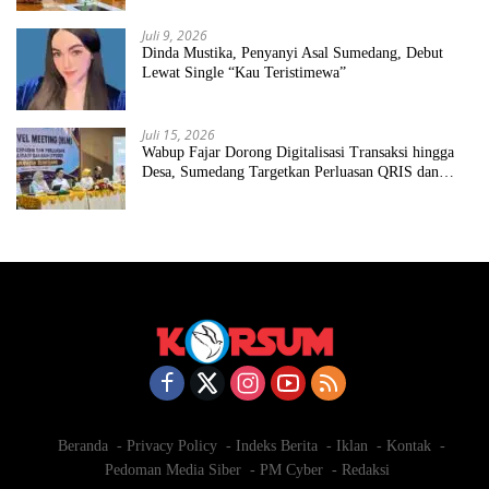
Juli 9, 2026
Dinda Mustika, Penyanyi Asal Sumedang, Debut
Lewat Single “Kau Teristimewa”
Juli 15, 2026
Wabup Fajar Dorong Digitalisasi Transaksi hingga
Desa, Sumedang Targetkan Perluasan QRIS dan
ETPD
Beranda
Privacy Policy
Indeks Berita
Iklan
Kontak
Pedoman Media Siber
PM Cyber
Redaksi