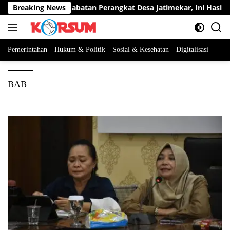
Langsung
erta Berebut Dua Jabatan Perangkat Desa Jatimekar, Ini Hasil Sel
Breaking News
ke
konten
Pemerintahan
Hukum & Politik
Sosial & Kesehatan
Digitalisasi
BAB