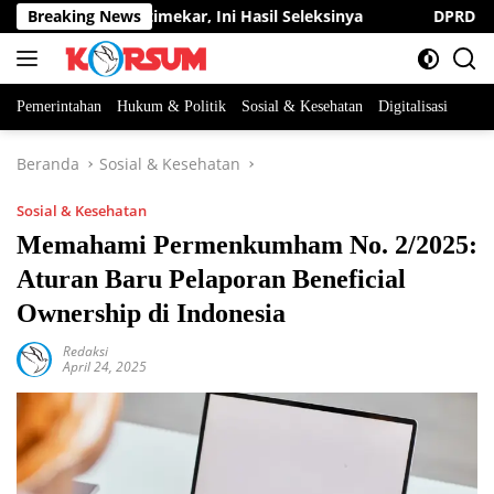
Langsung
Desa Jatimekar, Ini Hasil Seleksinya
Breaking News
DPRD Sumedang Kaw
ke
konten
Pemerintahan
Hukum & Politik
Sosial & Kesehatan
Digitalisasi
Beranda
Sosial & Kesehatan
Sosial & Kesehatan
Memahami Permenkumham No. 2/2025:
Aturan Baru Pelaporan Beneficial
Ownership di Indonesia
Redaksi
April 24, 2025