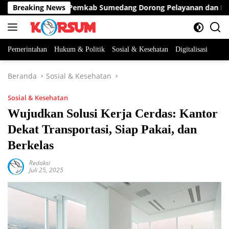
Langsung
lisasi Bansos, Pemkab Sumedang Dorong Pelayanan dan Bantuan 
Breaking News
ke
konten
Pemerintahan
Hukum & Politik
Sosial & Kesehatan
Digitalisasi
Beranda
Sosial & Kesehatan
Sosial & Kesehatan
Wujudkan Solusi Kerja Cerdas: Kantor
Dekat Transportasi, Siap Pakai, dan
Berkelas
Redaksi
Juli 25, 2025