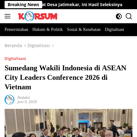
Langsung
an Perangkat Desa Jatimekar, Ini Hasil Seleksinya
Breaking News
DPRD 
ke
konten
Pemerintahan
Hukum & Politik
Sosial & Kesehatan
Digitalisasi
Beranda
Digitalisasi
Digitalisasi
Sumedang Wakili Indonesia di ASEAN
City Leaders Conference 2026 di
Vietnam
Redaksi
Juni 9, 2026