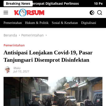
Langsung
Minta ASN Percepat Digitalisasi Perlinsos
Breaking News
10 Peserta B
ke
konten
Pemerintahan
Hukum & Politik
Sosial & Kesehatan
Digitalisasi
Beranda
Pemerintahan
Pemerintahan
Antisipasi Lonjakan Covid-19, Pasar
Tanjungsari Disemprot Disinfektan
Mako
Juli 10, 2021