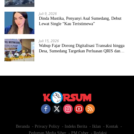
Juli 9, 2026
Dinda Mustika, Penyanyi Asal Sumedang, Debut
Lewat Single “Kau Teristimewa”
Juli 15, 2026
Wabup Fajar Dorong Digitalisasi Transaksi hingga
Desa, Sumedang Targetkan Perluasan QRIS dan
ETPD
Beranda
Privacy Policy
Indeks Berita
Iklan
Kontak
Pedoman Media Siber
PM Cyber
Redaksi