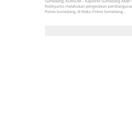
Sumedang, KORSUM – Kapolres Sumedang AKBP 
Robbyanto melakukan pengecekan pembangunan
Polres Sumedang, di Mako Polres Sumedang…