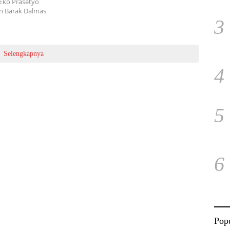
Eko Prasetyo
 Barak Dalmas
3
Selengkapnya
4
5
6
Popu