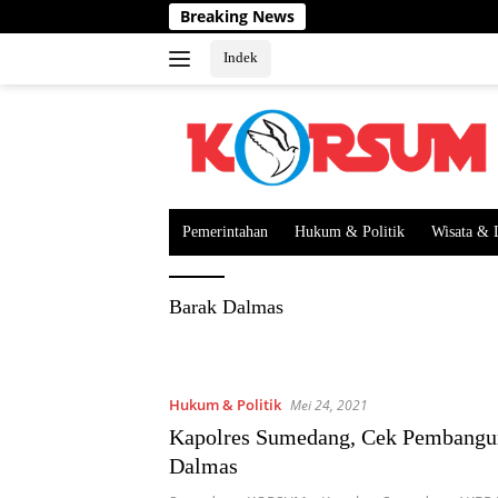
Langsung
Breaking News
ke
konten
Indek
Pemerintahan
Hukum & Politik
Wisata & 
Barak Dalmas
Hukum & Politik
Mei 24, 2021
Kapolres Sumedang, Cek Pembangu
Dalmas