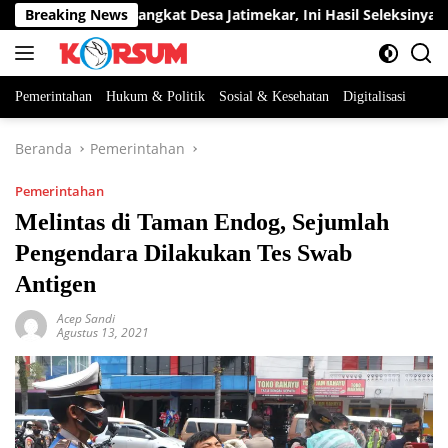
Langsung
Dua Jabatan Perangkat Desa Jatimekar, Ini Hasil Seleksinya
Breaking News
ke
konten
Pemerintahan
Hukum & Politik
Sosial & Kesehatan
Digitalisasi
Beranda
Pemerintahan
Pemerintahan
Melintas di Taman Endog, Sejumlah
Pengendara Dilakukan Tes Swab
Antigen
Acep Sandi
Agustus 13, 2021