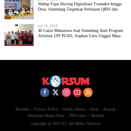
Wabup Fajar Dorong Digitalisasi Transaksi hingga
Desa, Sumedang Targetkan Perluasan QRIS dan
ETPD
Juli 16, 2026
46 Calon Mahasiswa Asal Sumedang Ikuti Program
Afirmasi UPI PGSD, Siapkan Guru Unggul Masa
Depan
Beranda
Privacy Policy
Indeks Berita
Iklan
Kontak
Pedoman Media Siber
PM Cyber
Redaksi
copyright @ 2021 PT. Ini Media Network