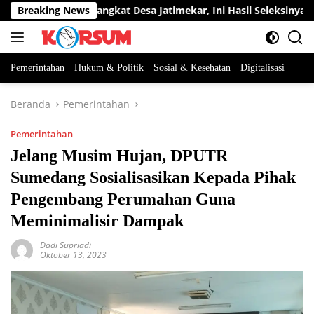
Langsung
a Jabatan Perangkat Desa Jatimekar, Ini Hasil Seleksinya
Breaking News
ke
konten
Pemerintahan
Hukum & Politik
Sosial & Kesehatan
Digitalisasi
Beranda
Pemerintahan
Pemerintahan
Jelang Musim Hujan, DPUTR
Sumedang Sosialisasikan Kepada Pihak
Pengembang Perumahan Guna
Meminimalisir Dampak
Dadi Supriadi
Oktober 13, 2023