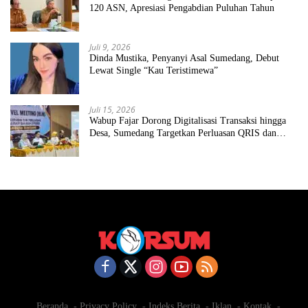
120 ASN, Apresiasi Pengabdian Puluhan Tahun
Juli 9, 2026
Dinda Mustika, Penyanyi Asal Sumedang, Debut
Lewat Single “Kau Teristimewa”
Juli 15, 2026
Wabup Fajar Dorong Digitalisasi Transaksi hingga
Desa, Sumedang Targetkan Perluasan QRIS dan
ETPD
Beranda
Privacy Policy
Indeks Berita
Iklan
Kontak