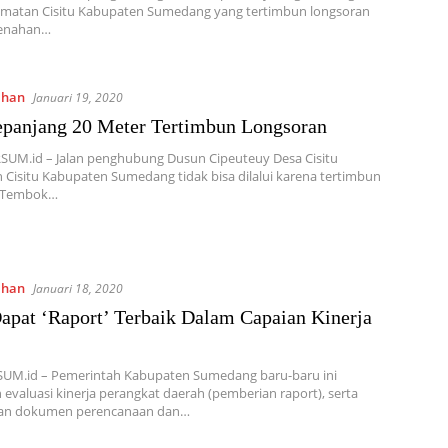
camatan Cisitu Kabupaten Sumedang yang tertimbun longsoran
enahan…
ahan
Januari 19, 2020
epanjang 20 Meter Tertimbun Longsoran
RSUM.id – Jalan penghubung Dusun Cipeuteuy Desa Cisitu
Cisitu Kabupaten Sumedang tidak bisa dilalui karena tertimbun
n Tembok…
ahan
Januari 18, 2020
apat ‘Raport’ Terbaik Dalam Capaian Kinerja
SUM.id – Pemerintah Kabupaten Sumedang baru-baru ini
evaluasi kinerja perangkat daerah (pemberian raport), serta
an dokumen perencanaan dan…