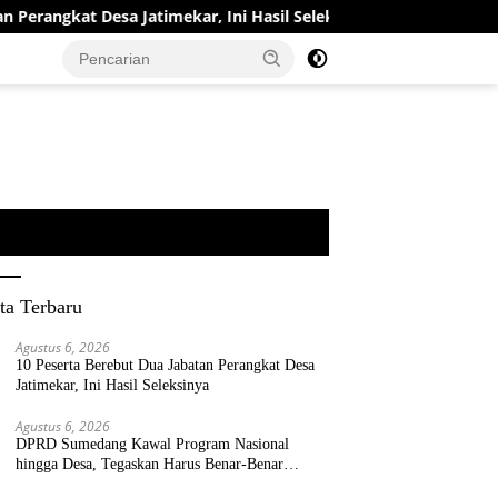
 Jatimekar, Ini Hasil Seleksinya
DPRD Sumedang Kawal P
ta Terbaru
Agustus 6, 2026
10 Peserta Berebut Dua Jabatan Perangkat Desa
Jatimekar, Ini Hasil Seleksinya
Agustus 6, 2026
DPRD Sumedang Kawal Program Nasional
hingga Desa, Tegaskan Harus Benar-Benar
Berpihak kepada Rakyat