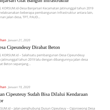
njarsari Giat Bangun Infrastruktur
l, KORSUM.id-Desa Banjarsari Kecamatan Jatinunggal tahun 2019
 melaksanakan beberapa pembangunan Infrastruktur antara lain,
an jalan desa, TPT, PAUD…
ahan
Januari 21, 2020
esa Cipeundeuy Dirabat Beton
al, KORSUM.id – Salahsatu pembangunan Desa Cipeundeuy
Jatinunggal tahun 2019 lalu dengan dibangunnya jalan desa
bat Beton sepanjang…
ahan
Januari 19, 2020
lan Cipeuteuy Sudah Bisa Dilalui Kendaraan
or
ORSUM.id – Jalan penghubung Dusun Cipeuteuy – Cigorowong Desa