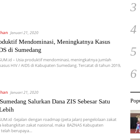
3
4
ahan
Januari 21, 2020
oduktif Mendominasi, Meningkatnya Kasus
5
DS di Sumedang
SUM.id – Usia produktif mendominasi, meningkatnya jumlah
kasus HIV / AIDS di Kabupaten Sumedang. Tercatat di tahun 2019,
6
ahan
Januari 21, 2020
Popu
Sumedang Salurkan Dana ZIS Sebesar Satu
Lebih
UM.id -Sejalan dengan roadmap (peta jalan) pengelolaan zakat
a kebangkitan zakat nasional, maka BAZNAS Kabupaten
telah berupaya…