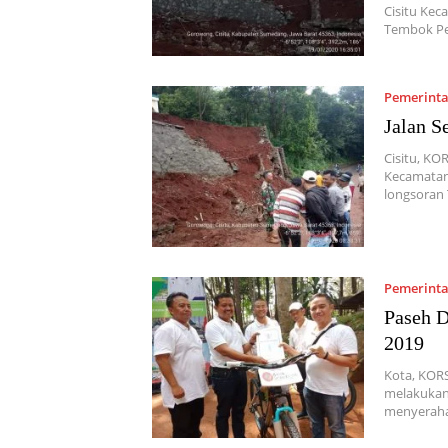
Cisitu Ke
Tembok P
Pemerint
Jalan S
Cisitu, KO
Kecamatan 
longsora
Pemerint
Paseh D
2019
Kota, KOR
melakukan 
menyerah