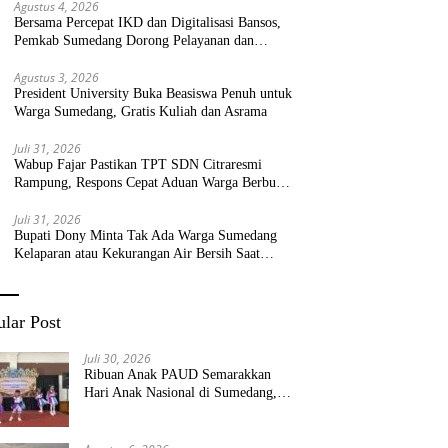
Agustus 4, 2026
Bersama Percepat IKD dan Digitalisasi Bansos,
Pemkab Sumedang Dorong Pelayanan dan
Bantuan Tepat Sasaran
Agustus 3, 2026
President University Buka Beasiswa Penuh untuk
Warga Sumedang, Gratis Kuliah dan Asrama
Juli 31, 2026
Wabup Fajar Pastikan TPT SDN Citraresmi
Rampung, Respons Cepat Aduan Warga Berbuah
Hasil
Juli 31, 2026
Bupati Dony Minta Tak Ada Warga Sumedang
Kelaparan atau Kekurangan Air Bersih Saat
Kemarau
lar Post
Juli 30, 2026
Ribuan Anak PAUD Semarakkan
Hari Anak Nasional di Sumedang,
Kadisdik: Wujudkan Anak Bahagia
dan Sekolah Bersih Sehat