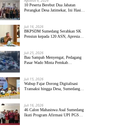
Agustus 6, 2026
10 Peserta Berebut Dua Jabatan
Perangkat Desa Jatimekar, Ini Hasil
Seleksinya
Juli 16, 2026
BKPSDM Sumedang Serahkan SK
Pensiun kepada 120 ASN, Apresiasi
Pengabdian Puluhan Tahun
Juli 25, 2026
Bau Sampah Menyengat, Pedagang
Pasar Wado Minta Pemkab
Sumedang Benahi Pengelolaan
Juli 15, 2026
Wabup Fajar Dorong Digitalisasi
Transaksi hingga Desa, Sumedang
Targetkan Perluasan QRIS dan
ETPD
Juli 16, 2026
46 Calon Mahasiswa Asal Sumedang
Ikuti Program Afirmasi UPI PGSD,
Siapkan Guru Unggul Masa Depan