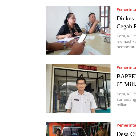
Pemerint
Dinkes
Cegah 
Kota, KOR
memastika
pemantau 
Pemerint
BAPPEN
65 Mili
Kota, KOR
Sumedang, 
miliar…
Pemerint
Desa Ci