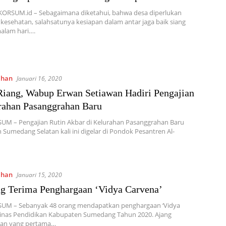
KORSUM.id – Sebagaimana diketahui, bahwa desa diperlukan
kesehatan, salahsatunya kesiapan dalam antar jaga baik siang
lam hari….
ahan
Januari 16, 2020
iang, Wabup Erwan Setiawan Hadiri Pengajian
rahan Pasanggrahan Baru
UM – Pengajian Rutin Akbar di Kelurahan Pasanggrahan Baru
Sumedang Selatan kali ini digelar di Pondok Pesantren Al-
ahan
Januari 15, 2020
g Terima Penghargaan ‘Vidya Carvena’
SUM – Sebanyak 48 orang mendapatkan penghargaan ‘Vidya
Dinas Pendidikan Kabupaten Sumedang Tahun 2020. Ajang
an yang pertama…