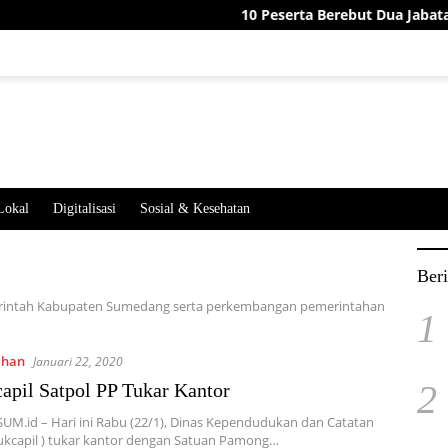
10 Peserta Berebut Dua Jabatan Perangkat Desa
Lokal
Digitalisasi
Sosial & Kesehatan
Beri
emerintah Kabupaten Sumedang serta perkembangan pemerintahan
1
ahan
Januari 22, 2020
2
apil Satpol PP Tukar Kantor
UM.id – Hari ini Rabu (22/1), Dinas Kependudukan dan Catatan
sdukcapil ) tukar kantor dengan Satuan Pamong…