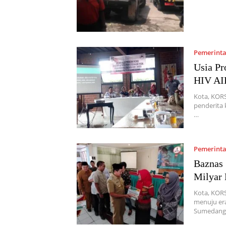
Pemerint
Usia Pr
HIV AI
Kota, KOR
penderita 
…
Pemerint
Baznas 
Milyar 
Kota, KORS
menuju er
Sumedang 