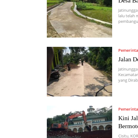
Desa Ba
Jatinungga
lalu telah
pembangun
Pemerint
Jalan D
Jatinungg
Kecamatan 
yang Dira
Pemerint
Kini Ja
Bermot
Cisitu, K