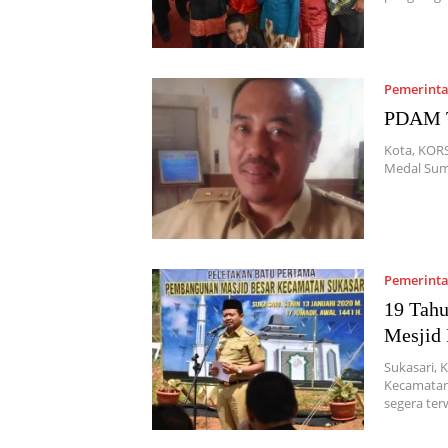
Pemerint
PDAM T
Kota, KORS
Medal Sum
Pemerint
19 Tahu
Mesjid 
Sukasari,
Kecamatan 
segera te