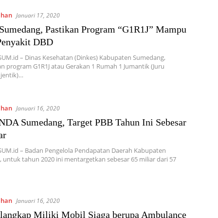
ahan
Januari 17, 2020
 Sumedang, Pastikan Program “G1R1J” Mampu
Penyakit DBD
SUM.id – Dinas Kesehatan (Dinkes) Kabupaten Sumedang,
n program G1R1J atau Gerakan 1 Rumah 1 Jumantik (Juru
jentik)…
ahan
Januari 16, 2020
DA Sumedang, Target PBB Tahun Ini Sebesar
ar
SUM.id – Badan Pengelola Pendapatan Daerah Kabupaten
untuk tahun 2020 ini mentargetkan sebesar 65 miliar dari 57
ahan
Januari 16, 2020
langkap Miliki Mobil Siaga berupa Ambulance