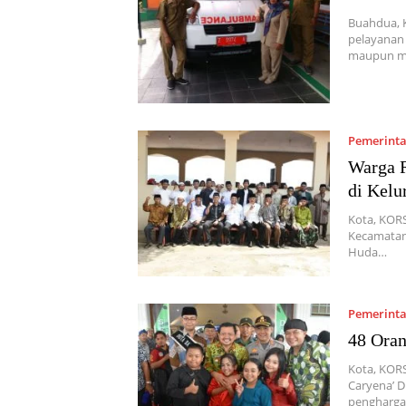
Buahdua, 
pelayanan 
maupun ma
Pemerint
Warga R
di Kelu
Kota, KORS
Kecamatan 
Huda…
Pemerint
48 Oran
Kota, KOR
Caryena’ 
pengharga