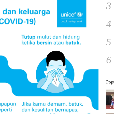
3
4
5
6
Popu