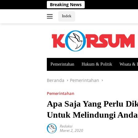
Langsung
Breaking News
ke
konten
Indek
Pemerintahan
Hukum & Politik
Wisata & 
Beranda
Pemerintahan
Pemerintahan
Apa Saja Yang Perlu Di
Untuk Melindungi Anda
Redaksi
Maret 2, 2020