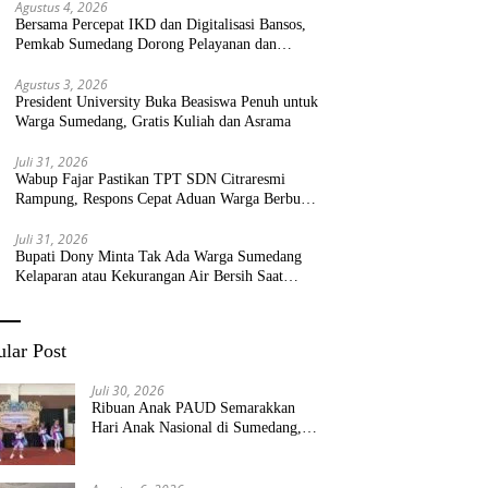
Agustus 4, 2026
Bersama Percepat IKD dan Digitalisasi Bansos,
Pemkab Sumedang Dorong Pelayanan dan
Bantuan Tepat Sasaran
Agustus 3, 2026
President University Buka Beasiswa Penuh untuk
Warga Sumedang, Gratis Kuliah dan Asrama
Juli 31, 2026
Wabup Fajar Pastikan TPT SDN Citraresmi
Rampung, Respons Cepat Aduan Warga Berbuah
Hasil
Juli 31, 2026
Bupati Dony Minta Tak Ada Warga Sumedang
Kelaparan atau Kekurangan Air Bersih Saat
Kemarau
lar Post
Juli 30, 2026
Ribuan Anak PAUD Semarakkan
Hari Anak Nasional di Sumedang,
Kadisdik: Wujudkan Anak Bahagia
dan Sekolah Bersih Sehat