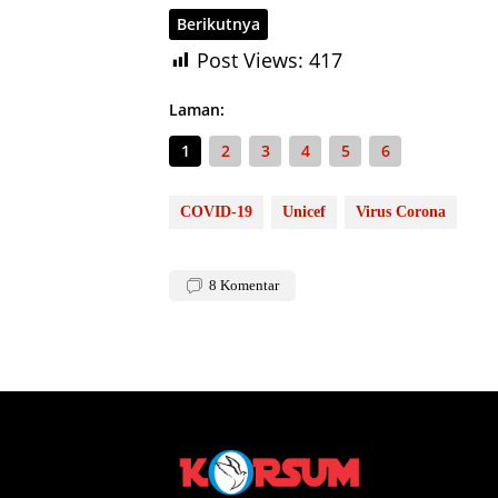
Berikutnya
Post Views:
417
Laman:
1
2
3
4
5
6
COVID-19
Unicef
Virus Corona
8
Komentar