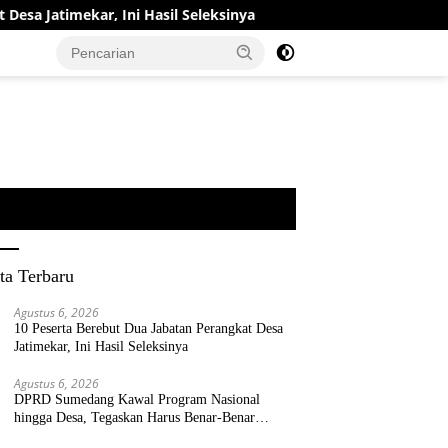
kar, Ini Hasil Seleksinya
DPRD Sumedang Kawal Program
ta Terbaru
Agustus 6, 2026
10 Peserta Berebut Dua Jabatan Perangkat Desa
Jatimekar, Ini Hasil Seleksinya
Agustus 6, 2026
DPRD Sumedang Kawal Program Nasional
hingga Desa, Tegaskan Harus Benar-Benar
Berpihak kepada Rakyat