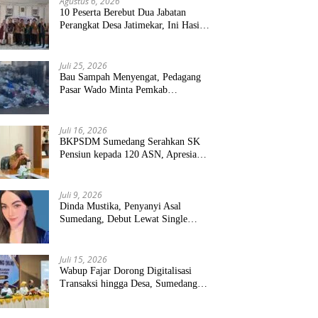
Agustus 6, 2026
10 Peserta Berebut Dua Jabatan
Perangkat Desa Jatimekar, Ini Hasil
Seleksinya
Juli 25, 2026
Bau Sampah Menyengat, Pedagang
Pasar Wado Minta Pemkab
Sumedang Benahi Pengelolaan
Juli 16, 2026
BKPSDM Sumedang Serahkan SK
Pensiun kepada 120 ASN, Apresiasi
Pengabdian Puluhan Tahun
Juli 9, 2026
Dinda Mustika, Penyanyi Asal
Sumedang, Debut Lewat Single
“Kau Teristimewa”
Juli 15, 2026
Wabup Fajar Dorong Digitalisasi
Transaksi hingga Desa, Sumedang
Targetkan Perluasan QRIS dan
ETPD