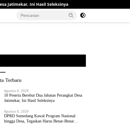
Ini Hasil Seleksinya
DPRD Sumedang Kawal Program Nasi
ta Terbaru
Agustus 6, 2026
10 Peserta Berebut Dua Jabatan Perangkat Desa
Jatimekar, Ini Hasil Seleksinya
Agustus 6, 2026
DPRD Sumedang Kawal Program Nasional
hingga Desa, Tegaskan Harus Benar-Benar
Berpihak kepada Rakyat