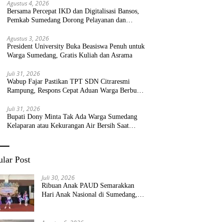
Agustus 4, 2026
Bersama Percepat IKD dan Digitalisasi Bansos,
Pemkab Sumedang Dorong Pelayanan dan
Bantuan Tepat Sasaran
Agustus 3, 2026
President University Buka Beasiswa Penuh untuk
Warga Sumedang, Gratis Kuliah dan Asrama
Juli 31, 2026
Wabup Fajar Pastikan TPT SDN Citraresmi
Rampung, Respons Cepat Aduan Warga Berbuah
Hasil
Juli 31, 2026
Bupati Dony Minta Tak Ada Warga Sumedang
Kelaparan atau Kekurangan Air Bersih Saat
Kemarau
lar Post
Juli 30, 2026
Ribuan Anak PAUD Semarakkan
Hari Anak Nasional di Sumedang,
Kadisdik: Wujudkan Anak Bahagia
dan Sekolah Bersih Sehat