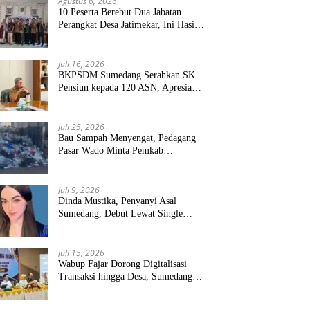
Agustus 6, 2026
10 Peserta Berebut Dua Jabatan
Perangkat Desa Jatimekar, Ini Hasil
Seleksinya
Juli 16, 2026
BKPSDM Sumedang Serahkan SK
Pensiun kepada 120 ASN, Apresiasi
Pengabdian Puluhan Tahun
Juli 25, 2026
Bau Sampah Menyengat, Pedagang
Pasar Wado Minta Pemkab
Sumedang Benahi Pengelolaan
Juli 9, 2026
Dinda Mustika, Penyanyi Asal
Sumedang, Debut Lewat Single
“Kau Teristimewa”
Juli 15, 2026
Wabup Fajar Dorong Digitalisasi
Transaksi hingga Desa, Sumedang
Targetkan Perluasan QRIS dan
ETPD