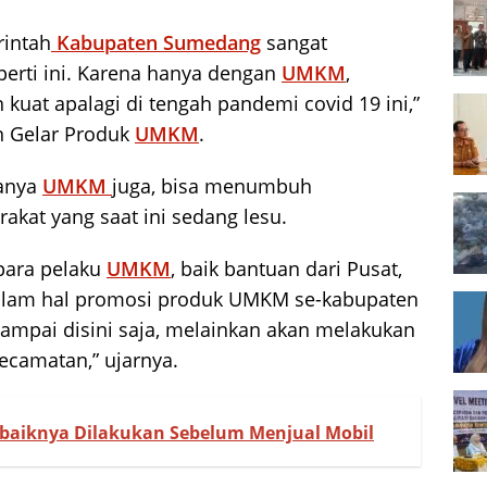
rintah
Kabupaten Sumedang
sangat
erti ini. Karena hanya dengan
UMKM
,
 kuat apalagi di tengah pandemi covid 19 ini,”
n Gelar Produk
UMKM
.
danya
UMKM
juga, bisa menumbuh
at yang saat ini sedang lesu.
para pelaku
UMKM
, baik bantuan dari Pusat,
alam hal promosi produk UMKM se-kabupaten
sampai disini saja, melainkan akan melakukan
ecamatan,” ujarnya.
Sebaiknya Dilakukan Sebelum Menjual Mobil