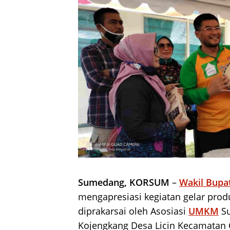
Sumedang, KORSUM
–
Wakil Bupa
mengapresiasi kegiatan gelar pro
diprakarsai oleh Asosiasi
UMKM
Su
Kojengkang Desa Licin Kecamatan 