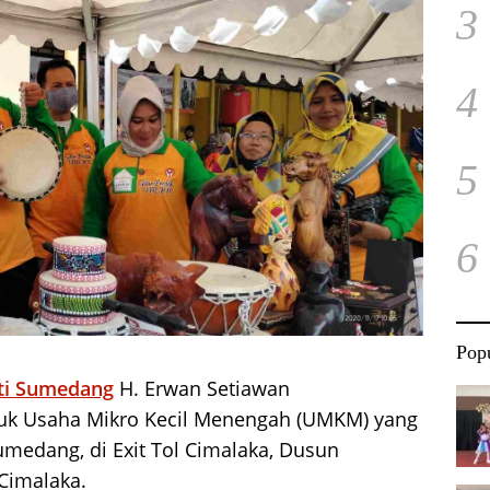
3
4
5
6
Popu
ti Sumedang
H. Erwan Setiawan
duk Usaha Mikro Kecil Menengah (UMKM) yang
medang, di Exit Tol Cimalaka, Dusun
Cimalaka.