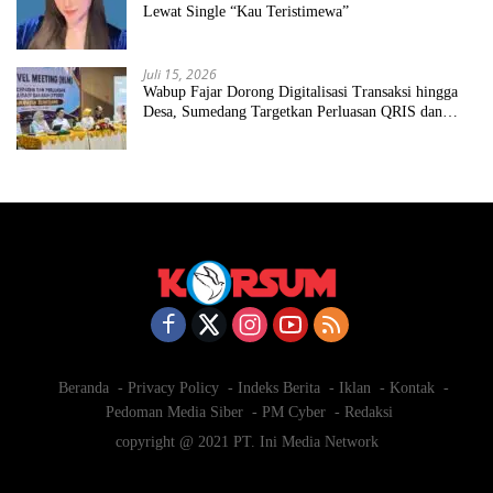
Lewat Single “Kau Teristimewa”
Juli 15, 2026
Wabup Fajar Dorong Digitalisasi Transaksi hingga
Desa, Sumedang Targetkan Perluasan QRIS dan
ETPD
Beranda
Privacy Policy
Indeks Berita
Iklan
Kontak
Pedoman Media Siber
PM Cyber
Redaksi
copyright @ 2021 PT. Ini Media Network