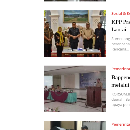
Sosial & 
KPP Pr
Lantai
Sumedang,
berencana
Rencana…
Pemerint
Bappend
melalui
KORSUM.ID
daerah, B
upaya pen
Pemerint