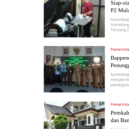
Siap-si
P2 Mul
Sumedang,
Sumedang,
Terutang 
Pemerint
Bappen
Penung
Sumedang,
menjalin k
penangana
Pemerint
Pemkab
dan Ba