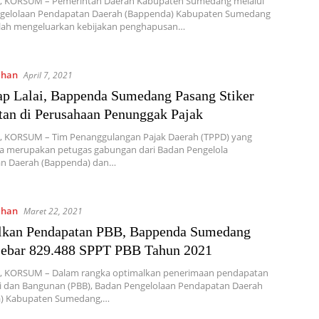
 KORSUM – Pemerintah Daerah Kabupaten Sumedang melalui
gelolaan Pendapatan Daerah (Bappenda) Kabupaten Sumedang
elah mengeluarkan kebijakan penghapusan…
ahan
April 7, 2021
p Lalai, Bappenda Sumedang Pasang Stiker
tan di Perusahaan Penunggak Pajak
 KORSUM – Tim Penanggulangan Pajak Daerah (TPPD) yang
a merupakan petugas gabungan dari Badan Pengelola
n Daerah (Bappenda) dan…
ahan
Maret 22, 2021
lkan Pendapatan PBB, Bappenda Sumedang
Sebar 829.488 SPPT PBB Tahun 2021
 KORSUM – Dalam rangka optimalkan penerimaan pendapatan
i dan Bangunan (PBB), Badan Pengelolaan Pendapatan Daerah
) Kabupaten Sumedang,…