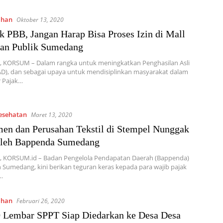
ahan
Oktober 13, 2020
 PBB, Jangan Harap Bisa Proses Izin di Mall
nan Publik Sumedang
 KORSUM – Dalam rangka untuk meningkatkan Penghasilan Asli
D), dan sebagai upaya untuk mendisiplinkan masyarakat dalam
 Pajak…
Kesehatan
Maret 13, 2020
en dan Perusahan Tekstil di Stempel Nunggak
Oleh Bappenda Sumedang
 KORSUM.id – Badan Pengelola Pendapatan Daerah (Bappenda)
Sumedang, kini berikan teguran keras kepada para wajib pajak
…
ahan
Februari 26, 2020
 Lembar SPPT Siap Diedarkan ke Desa Desa