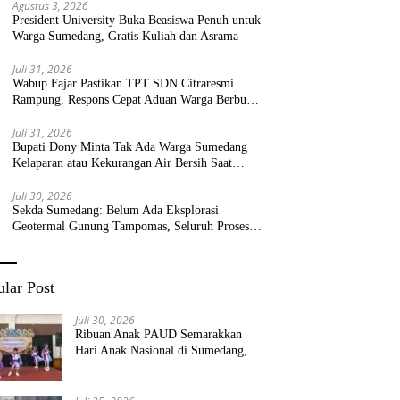
Agustus 3, 2026
President University Buka Beasiswa Penuh untuk
Warga Sumedang, Gratis Kuliah dan Asrama
Juli 31, 2026
Wabup Fajar Pastikan TPT SDN Citraresmi
Rampung, Respons Cepat Aduan Warga Berbuah
Hasil
Juli 31, 2026
Bupati Dony Minta Tak Ada Warga Sumedang
Kelaparan atau Kekurangan Air Bersih Saat
Kemarau
Juli 30, 2026
Sekda Sumedang: Belum Ada Eksplorasi
Geotermal Gunung Tampomas, Seluruh Proses
Masih Menjadi Kewenangan Pemerintah Pusat
lar Post
Juli 30, 2026
Ribuan Anak PAUD Semarakkan
Hari Anak Nasional di Sumedang,
Kadisdik: Wujudkan Anak Bahagia
dan Sekolah Bersih Sehat