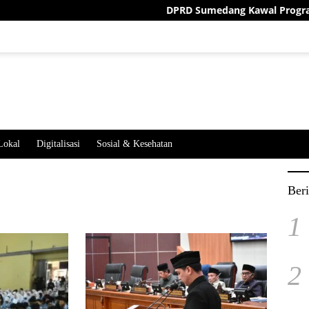
DPRD Sumedang Kawal Program Nasional hin
Lokal
Digitalisasi
Sosial & Kesehatan
Beri
1
2