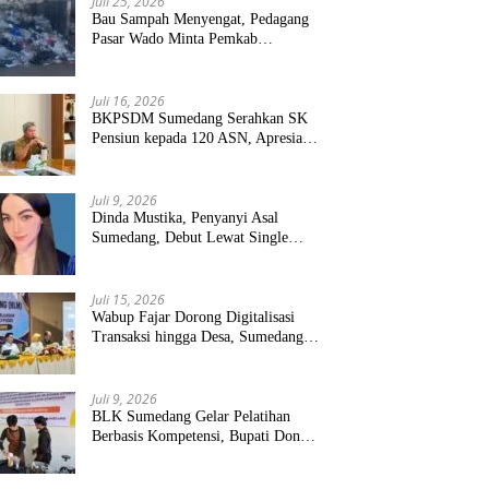
Juli 25, 2026
Bau Sampah Menyengat, Pedagang
Pasar Wado Minta Pemkab
Sumedang Benahi Pengelolaan
Juli 16, 2026
BKPSDM Sumedang Serahkan SK
Pensiun kepada 120 ASN, Apresiasi
Pengabdian Puluhan Tahun
Juli 9, 2026
Dinda Mustika, Penyanyi Asal
Sumedang, Debut Lewat Single
“Kau Teristimewa”
Juli 15, 2026
Wabup Fajar Dorong Digitalisasi
Transaksi hingga Desa, Sumedang
Targetkan Perluasan QRIS dan
ETPD
Juli 9, 2026
BLK Sumedang Gelar Pelatihan
Berbasis Kompetensi, Bupati Dony
Targetkan Peserta Langsung Terserap
Kerja