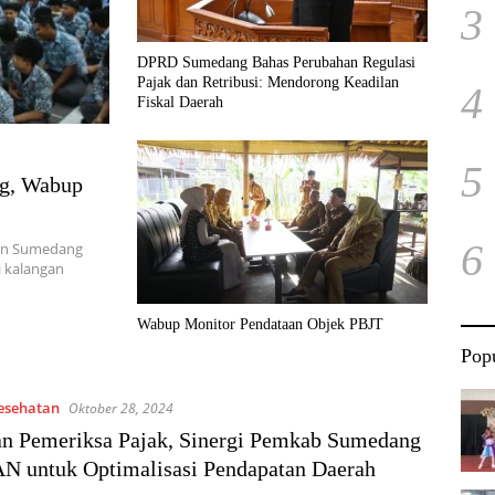
3
DPRD Sumedang Bahas Perubahan Regulasi
Pajak dan Retribusi: Mendorong Keadilan
4
Fiskal Daerah
5
g, Wabup
6
ten Sumedang
i kalangan
Wabup Monitor Pendataan Objek PBJT
Popu
Kesehatan
Oktober 28, 2024
an Pemeriksa Pajak, Sinergi Pemkab Sumedang
N untuk Optimalisasi Pendapatan Daerah