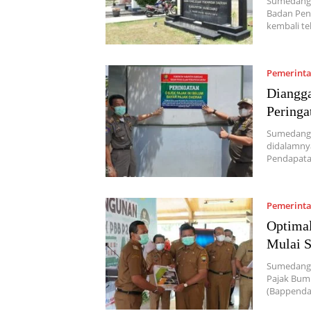
Sumedang,
Badan Pen
kembali t
Pemerint
Diangga
Peringa
Sumedang,
didalamny
Pendapata
Pemerint
Optima
Mulai 
Sumedang,
Pajak Bum
(Bappenda