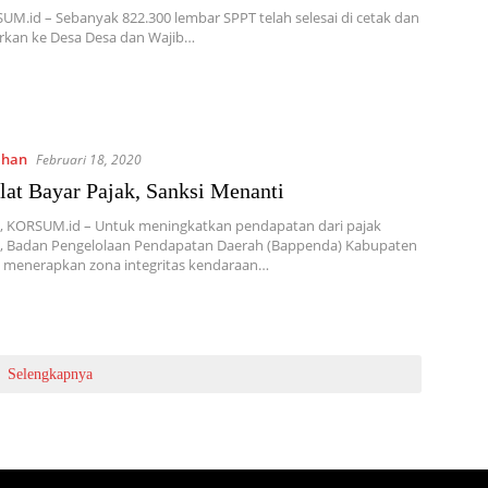
UM.id – Sebanyak 822.300 lembar SPPT telah selesai di cetak dan
arkan ke Desa Desa dan Wajib…
ahan
Februari 18, 2020
at Bayar Pajak, Sanksi Menanti
 KORSUM.id – Untuk meningkatkan pendapatan dari pajak
, Badan Pengelolaan Pendapatan Daerah (Bappenda) Kabupaten
menerapkan zona integritas kendaraan…
Selengkapnya