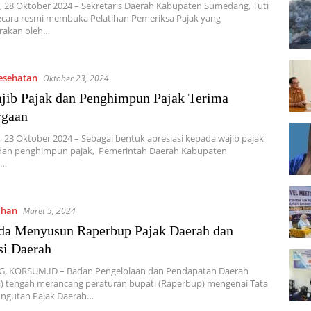
 28 Oktober 2024 – Sekretaris Daerah Kabupaten Sumedang, Tuti
ecara resmi membuka Pelatihan Pemeriksa Pajak yang
arakan oleh…
Kesehatan
Oktober 23, 2024
jib Pajak dan Penghimpun Pajak Terima
rgaan
23 Oktober 2024 – Sebagai bentuk apresiasi kepada wajib pajak
 dan penghimpun pajak, Pemerintah Daerah Kabupaten
g…
ahan
Maret 5, 2024
da Menyusun Raperbup Pajak Daerah dan
si Daerah
 KORSUM.ID – Badan Pengelolaan dan Pendapatan Daerah
) tengah merancang peraturan bupati (Raperbup) mengenai Tata
ngutan Pajak Daerah…