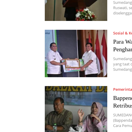
Sumedang,
Ruswati, s
diselengg
Sosial & 
Para Wa
Pengha
Sumedang, 
yang taat
Sumedan
Pemerint
Bappen
Retribu
SUMEDANG,
(Bappenda
Cara Pemu