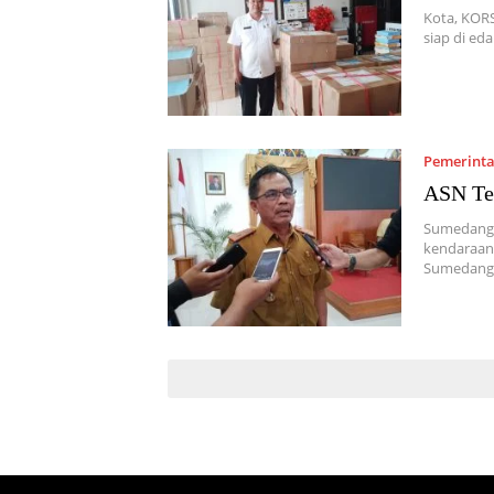
Kota, KORS
siap di ed
Pemerint
ASN Tel
Sumedang,
kendaraan
Sumedang 