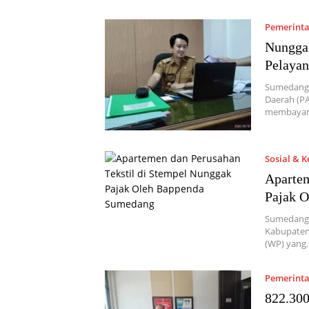
Pemerint
Nunggak
Pelaya
Sumedang,
Daerah (PA
membayar
Sosial & 
Apartem
Pajak 
Sumedang,
Kabupaten 
(WP) yang
Pemerint
822.300