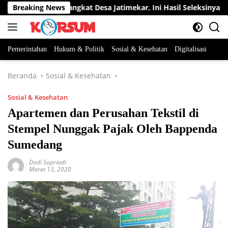
Langsung
a Jabatan Perangkat Desa Jatimekar, Ini Hasil Seleksinya
Breaking News
ke
konten
Pemerintahan
Hukum & Politik
Sosial & Kesehatan
Digitalisasi
Beranda
Sosial & Kesehatan
Sosial & Kesehatan
Apartemen dan Perusahan Tekstil di
Stempel Nunggak Pajak Oleh Bappenda
Sumedang
Dadi Supriadi
Maret 13, 2020