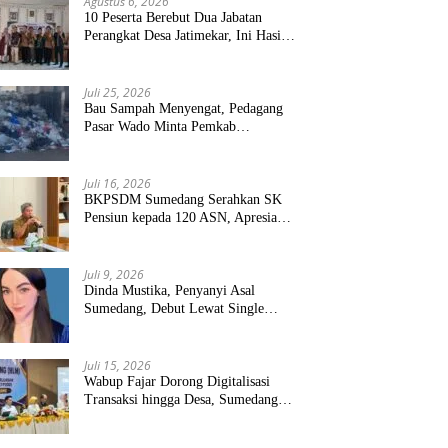
Agustus 6, 2026
10 Peserta Berebut Dua Jabatan
Perangkat Desa Jatimekar, Ini Hasil
Seleksinya
Juli 25, 2026
Bau Sampah Menyengat, Pedagang
Pasar Wado Minta Pemkab
Sumedang Benahi Pengelolaan
Juli 16, 2026
BKPSDM Sumedang Serahkan SK
Pensiun kepada 120 ASN, Apresiasi
Pengabdian Puluhan Tahun
Juli 9, 2026
Dinda Mustika, Penyanyi Asal
Sumedang, Debut Lewat Single
“Kau Teristimewa”
Juli 15, 2026
Wabup Fajar Dorong Digitalisasi
Transaksi hingga Desa, Sumedang
Targetkan Perluasan QRIS dan
ETPD