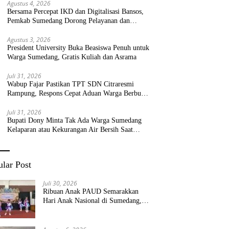
Agustus 4, 2026
Bersama Percepat IKD dan Digitalisasi Bansos,
Pemkab Sumedang Dorong Pelayanan dan
Bantuan Tepat Sasaran
Agustus 3, 2026
President University Buka Beasiswa Penuh untuk
Warga Sumedang, Gratis Kuliah dan Asrama
Juli 31, 2026
Wabup Fajar Pastikan TPT SDN Citraresmi
Rampung, Respons Cepat Aduan Warga Berbuah
Hasil
Juli 31, 2026
Bupati Dony Minta Tak Ada Warga Sumedang
Kelaparan atau Kekurangan Air Bersih Saat
Kemarau
lar Post
Juli 30, 2026
Ribuan Anak PAUD Semarakkan
Hari Anak Nasional di Sumedang,
Kadisdik: Wujudkan Anak Bahagia
dan Sekolah Bersih Sehat