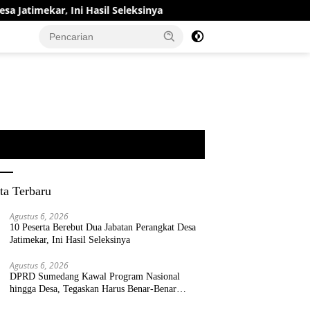
 Hasil Seleksinya
DPRD Sumedang Kawal Program Nasion
ta Terbaru
Agustus 6, 2026
10 Peserta Berebut Dua Jabatan Perangkat Desa
Jatimekar, Ini Hasil Seleksinya
Agustus 6, 2026
DPRD Sumedang Kawal Program Nasional
hingga Desa, Tegaskan Harus Benar-Benar
Berpihak kepada Rakyat