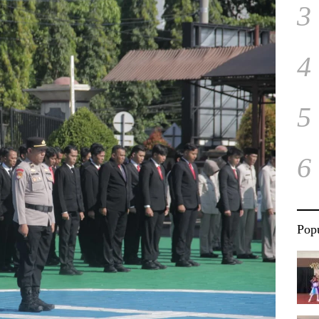
3
4
5
6
Popu