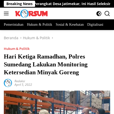
Langsung
 Dua Jabatan Perangkat Desa Jatimekar, Ini Hasil Seleksinya
Breaking News
ke
konten
Pemerintahan
Hukum & Politik
Sosial & Kesehatan
Digitalisasi
Beranda
Hukum & Politik
Hukum & Politik
Hari Ketiga Ramadhan, Polres
Sumedang Lakukan Monitoring
Ketersedian Minyak Goreng
Redaksi
April 5, 2022