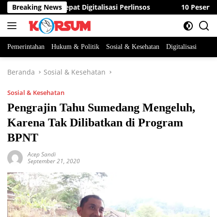
Langsung
ta ASN Percepat Digitalisasi Perlinsos
Breaking News
10 Peserta Bereb
ke
konten
Pemerintahan
Hukum & Politik
Sosial & Kesehatan
Digitalisasi
Beranda
Sosial & Kesehatan
Sosial & Kesehatan
Pengrajin Tahu Sumedang Mengeluh,
Karena Tak Dilibatkan di Program
BPNT
Acep Sandi
September 21, 2020