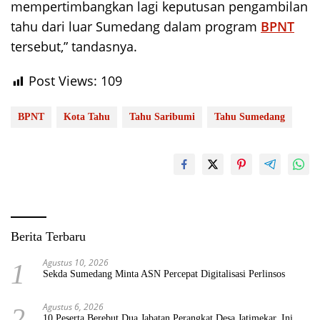
mempertimbangkan lagi keputusan pengambilan
tahu dari luar Sumedang dalam program
BPNT
tersebut,” tandasnya.
Post Views:
109
BPNT
Kota Tahu
Tahu Saribumi
Tahu Sumedang
Berita Terbaru
Agustus 10, 2026
1
Sekda Sumedang Minta ASN Percepat Digitalisasi Perlinsos
Agustus 6, 2026
2
10 Peserta Berebut Dua Jabatan Perangkat Desa Jatimekar, Ini