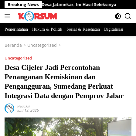
Langsung
Perangkat Desa Jatimekar, Ini Hasil Seleksinya
Breaking News
DPRD Su
ke
konten
Pemerintahan
Hukum & Politik
Sosial & Kesehatan
Digitalisasi
Beranda
Uncategorized
Uncategorized
Desa Cijeler Jadi Percontohan
Penanganan Kemiskinan dan
Pengangguran, Sumedang Perkuat
Integrasi Data dengan Pemprov Jabar
Redaksi
Juni 13, 2026