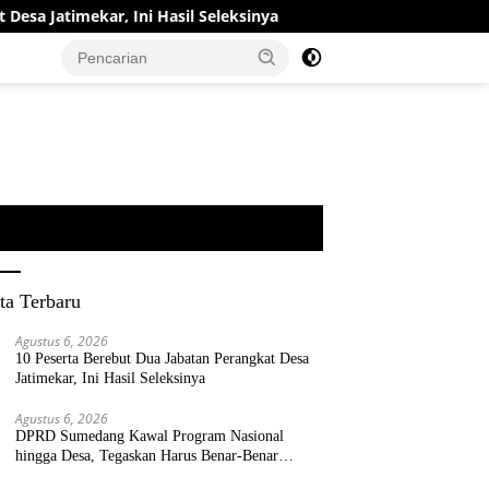
r, Ini Hasil Seleksinya
DPRD Sumedang Kawal Program N
ta Terbaru
Agustus 6, 2026
10 Peserta Berebut Dua Jabatan Perangkat Desa
Jatimekar, Ini Hasil Seleksinya
Agustus 6, 2026
DPRD Sumedang Kawal Program Nasional
hingga Desa, Tegaskan Harus Benar-Benar
Berpihak kepada Rakyat