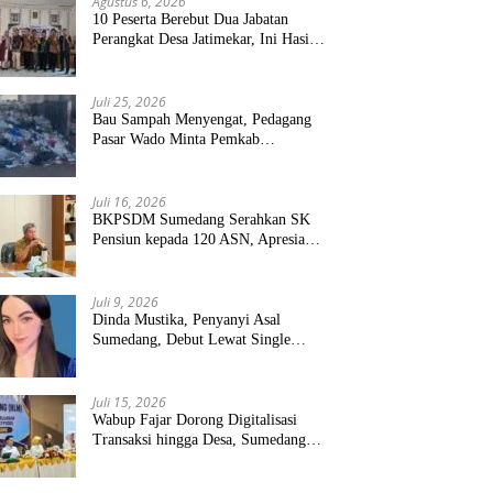
Agustus 6, 2026
10 Peserta Berebut Dua Jabatan
Perangkat Desa Jatimekar, Ini Hasil
Seleksinya
Juli 25, 2026
Bau Sampah Menyengat, Pedagang
Pasar Wado Minta Pemkab
Sumedang Benahi Pengelolaan
Juli 16, 2026
BKPSDM Sumedang Serahkan SK
Pensiun kepada 120 ASN, Apresiasi
Pengabdian Puluhan Tahun
Juli 9, 2026
Dinda Mustika, Penyanyi Asal
Sumedang, Debut Lewat Single
“Kau Teristimewa”
Juli 15, 2026
Wabup Fajar Dorong Digitalisasi
Transaksi hingga Desa, Sumedang
Targetkan Perluasan QRIS dan
ETPD