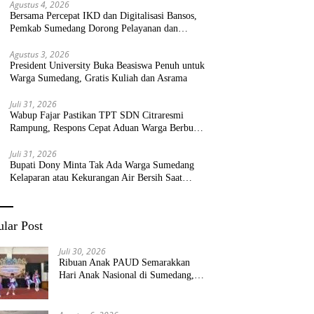
Agustus 4, 2026
Bersama Percepat IKD dan Digitalisasi Bansos,
Pemkab Sumedang Dorong Pelayanan dan
Bantuan Tepat Sasaran
Agustus 3, 2026
President University Buka Beasiswa Penuh untuk
Warga Sumedang, Gratis Kuliah dan Asrama
Juli 31, 2026
Wabup Fajar Pastikan TPT SDN Citraresmi
Rampung, Respons Cepat Aduan Warga Berbuah
Hasil
Juli 31, 2026
Bupati Dony Minta Tak Ada Warga Sumedang
Kelaparan atau Kekurangan Air Bersih Saat
Kemarau
lar Post
Juli 30, 2026
Ribuan Anak PAUD Semarakkan
Hari Anak Nasional di Sumedang,
Kadisdik: Wujudkan Anak Bahagia
dan Sekolah Bersih Sehat