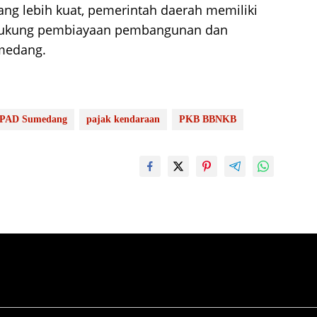
ng lebih kuat, pemerintah daerah memiliki
endukung pembiayaan pembangunan dan
umedang.
PAD Sumedang
pajak kendaraan
PKB BBNKB