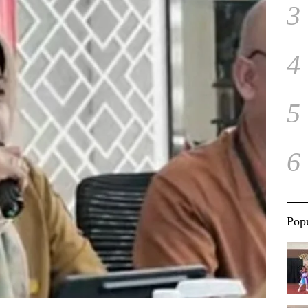
3
4
5
6
Popu