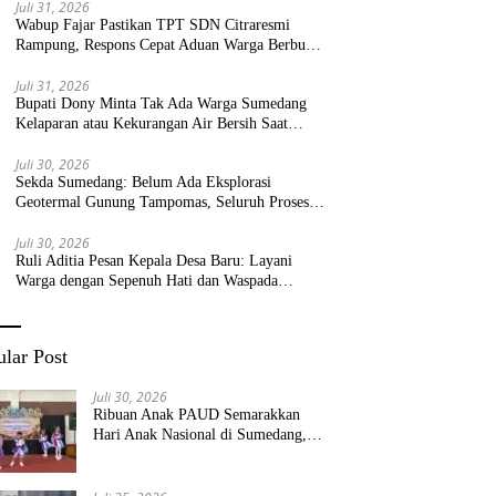
Juli 31, 2026
Wabup Fajar Pastikan TPT SDN Citraresmi
Rampung, Respons Cepat Aduan Warga Berbuah
Hasil
Juli 31, 2026
Bupati Dony Minta Tak Ada Warga Sumedang
Kelaparan atau Kekurangan Air Bersih Saat
Kemarau
Juli 30, 2026
Sekda Sumedang: Belum Ada Eksplorasi
Geotermal Gunung Tampomas, Seluruh Proses
Masih Menjadi Kewenangan Pemerintah Pusat
Juli 30, 2026
Ruli Aditia Pesan Kepala Desa Baru: Layani
Warga dengan Sepenuh Hati dan Waspada
Bencana!
lar Post
Juli 30, 2026
Ribuan Anak PAUD Semarakkan
Hari Anak Nasional di Sumedang,
Kadisdik: Wujudkan Anak Bahagia
dan Sekolah Bersih Sehat