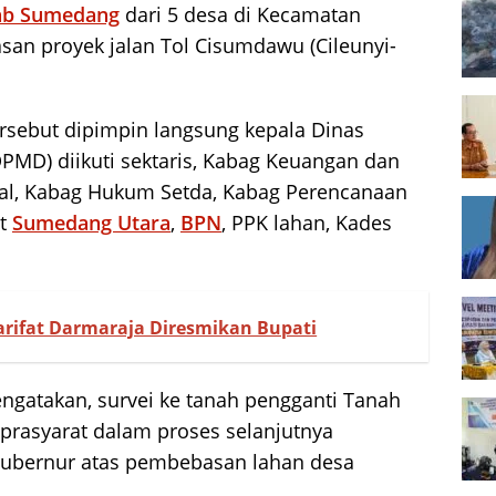
b Sumedang
dari 5 desa di Kecamatan
asan proyek jalan Tol Cisumdawu (Cileunyi-
rsebut dipimpin langsung kepala Dinas
MD) diikuti sektaris, Kabag Keuangan dan
ial, Kabag Hukum Setda, Kabag Perencanaan
at
Sumedang Utara
,
BPN
, PPK lahan, Kades
arifat Darmaraja Diresmikan Bupati
atakan, survei ke tanah pengganti Tanah
prasyarat dalam proses selanjutnya
 gubernur atas pembebasan lahan desa