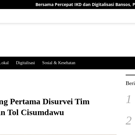
Bersama Percepat IKD dan Digitalisasi Bansos, Pemkab Sum
Lokal
Digitalisasi
Sosial & Kesehatan
Beri
1
ng Pertama Disurvei Tim
an Tol Cisumdawu
2