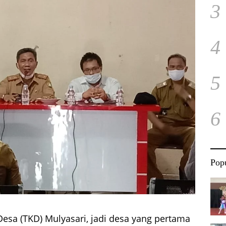
3
4
5
6
Popu
esa (TKD) Mulyasari, jadi desa yang pertama