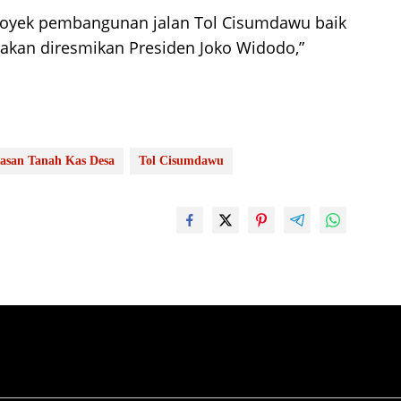
 proyek pembangunan jalan Tol Cisumdawu baik
 akan diresmikan Presiden Joko Widodo,”
asan Tanah Kas Desa
Tol Cisumdawu