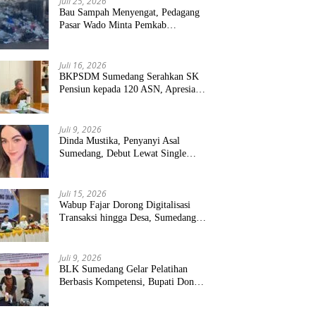
Juli 25, 2026
Bau Sampah Menyengat, Pedagang
Pasar Wado Minta Pemkab
Sumedang Benahi Pengelolaan
Juli 16, 2026
BKPSDM Sumedang Serahkan SK
Pensiun kepada 120 ASN, Apresiasi
Pengabdian Puluhan Tahun
Juli 9, 2026
Dinda Mustika, Penyanyi Asal
Sumedang, Debut Lewat Single
“Kau Teristimewa”
Juli 15, 2026
Wabup Fajar Dorong Digitalisasi
Transaksi hingga Desa, Sumedang
Targetkan Perluasan QRIS dan
ETPD
Juli 9, 2026
BLK Sumedang Gelar Pelatihan
Berbasis Kompetensi, Bupati Dony
Targetkan Peserta Langsung Terserap
Kerja