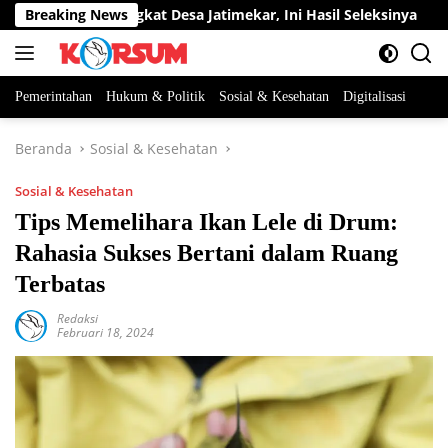
Langsung
abatan Perangkat Desa Jatimekar, Ini Hasil Seleksinya
Breaking News
D
ke
konten
Pemerintahan
Hukum & Politik
Sosial & Kesehatan
Digitalisasi
Beranda
Sosial & Kesehatan
Sosial & Kesehatan
Tips Memelihara Ikan Lele di Drum:
Rahasia Sukses Bertani dalam Ruang
Terbatas
Redaksi
Februari 18, 2024