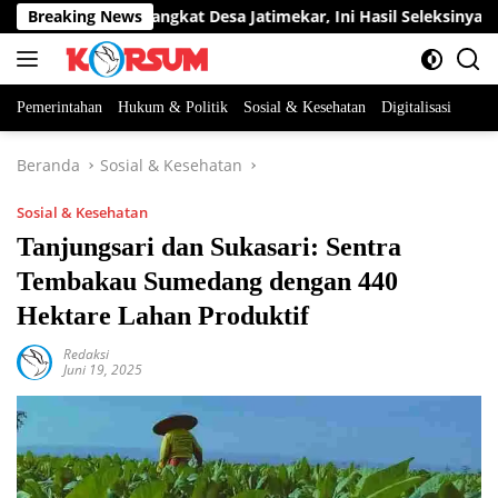
Langsung
a Jabatan Perangkat Desa Jatimekar, Ini Hasil Seleksinya
Breaking News
ke
konten
Pemerintahan
Hukum & Politik
Sosial & Kesehatan
Digitalisasi
Beranda
Sosial & Kesehatan
Sosial & Kesehatan
Tanjungsari dan Sukasari: Sentra
Tembakau Sumedang dengan 440
Hektare Lahan Produktif
Redaksi
Juni 19, 2025