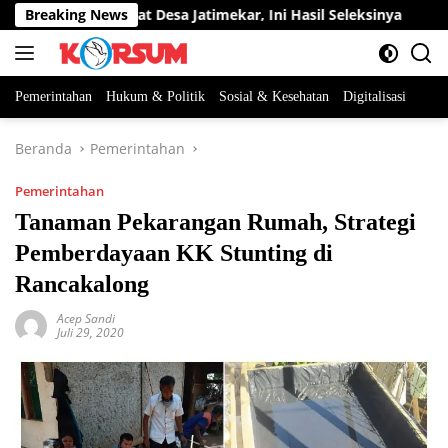
Langsung
atan Perangkat Desa Jatimekar, Ini Hasil Seleksinya
Breaking News
DPR
ke
konten
Pemerintahan
Hukum & Politik
Sosial & Kesehatan
Digitalisasi
Beranda
Pemerintahan
Pemerintahan
Tanaman Pekarangan Rumah, Strategi
Pemberdayaan KK Stunting di
Rancakalong
Acep Sandi
Juli 29, 2020