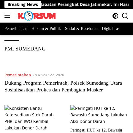
Langsung
erta Berebut Dua Jabatan Perangkat Desa Jatimekar, Ini Hasil Se
Breaking News
ke
konten
Pemerintahan
Hukum & Politik
Sosial & Kesehatan
Digitalisasi
PMI SUMEDANG
Pemerintahan
Desember 22, 2020
Dukung Program Pemerintah, Polsek Sumedang Utara
Sosialisasikan Prokes dan Pembagian Masker
Peringati HUT ke 12, Bawaslu