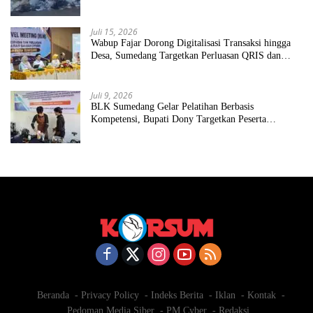
Juli 15, 2026
Wabup Fajar Dorong Digitalisasi Transaksi hingga
Desa, Sumedang Targetkan Perluasan QRIS dan
ETPD
Juli 9, 2026
BLK Sumedang Gelar Pelatihan Berbasis
Kompetensi, Bupati Dony Targetkan Peserta
Langsung Terserap Kerja
Beranda
Privacy Policy
Indeks Berita
Iklan
Kontak
Pedoman Media Siber
PM Cyber
Redaksi