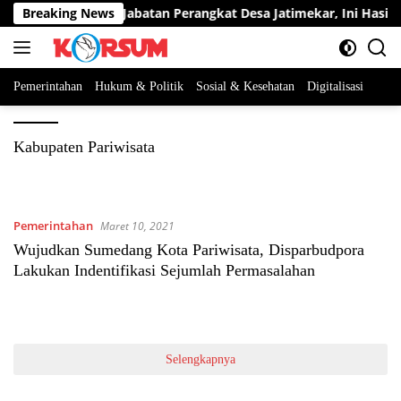
Langsung
erta Berebut Dua Jabatan Perangkat Desa Jatimekar, Ini Hasil Se
Breaking News
ke
konten
Pemerintahan
Hukum & Politik
Sosial & Kesehatan
Digitalisasi
Kabupaten Pariwisata
Pemerintahan
Maret 10, 2021
Wujudkan Sumedang Kota Pariwisata, Disparbudpora
Lakukan Indentifikasi Sejumlah Permasalahan
Selengkapnya