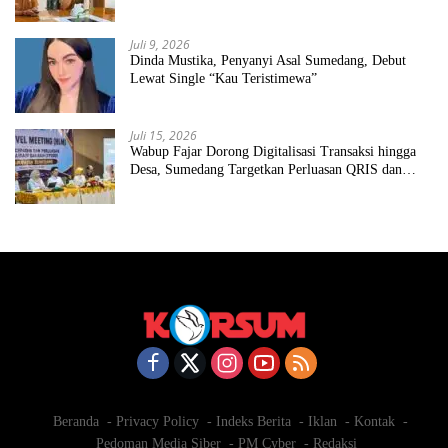
Juli 9, 2026
Dinda Mustika, Penyanyi Asal Sumedang, Debut
Lewat Single “Kau Teristimewa”
Juli 15, 2026
Wabup Fajar Dorong Digitalisasi Transaksi hingga
Desa, Sumedang Targetkan Perluasan QRIS dan
ETPD
Beranda
Privacy Policy
Indeks Berita
Iklan
Kontak
Pedoman Media Siber
PM Cyber
Redaksi