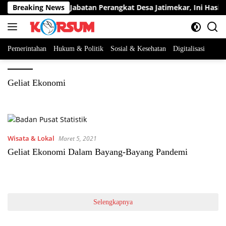
Langsung
serta Berebut Dua Jabatan Perangkat Desa Jatimekar, Ini Hasil S
Breaking News
ke
konten
Pemerintahan
Hukum & Politik
Sosial & Kesehatan
Digitalisasi
Geliat Ekonomi
Wisata & Lokal
Maret 5, 2021
Geliat Ekonomi Dalam Bayang-Bayang Pandemi
Selengkapnya