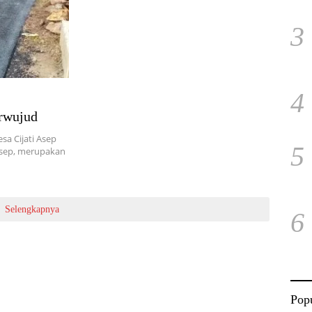
3
4
rwujud
a Cijati Asep
5
Asep, merupakan
Selengkapnya
6
Popu