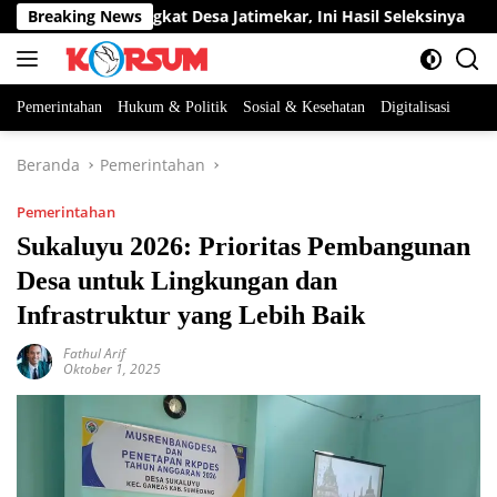
Langsung
abatan Perangkat Desa Jatimekar, Ini Hasil Seleksinya
Breaking News
D
ke
konten
Pemerintahan
Hukum & Politik
Sosial & Kesehatan
Digitalisasi
Beranda
Pemerintahan
Pemerintahan
Sukaluyu 2026: Prioritas Pembangunan
Desa untuk Lingkungan dan
Infrastruktur yang Lebih Baik
Fathul Arif
Oktober 1, 2025