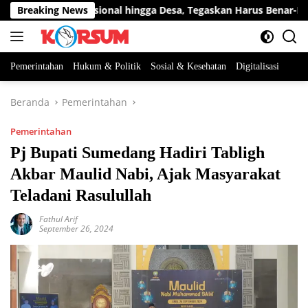
Langsung
 Program Nasional hingga Desa, Tegaskan Harus Benar-Benar 
Breaking News
ke
konten
Pemerintahan
Hukum & Politik
Sosial & Kesehatan
Digitalisasi
Beranda
Pemerintahan
Pemerintahan
Pj Bupati Sumedang Hadiri Tabligh
Akbar Maulid Nabi, Ajak Masyarakat
Teladani Rasulullah
Fathul Arif
September 26, 2024