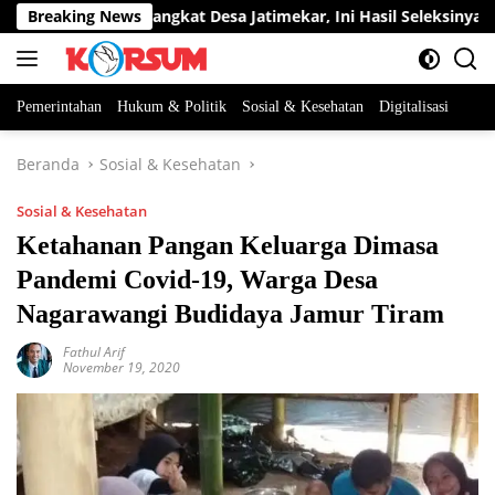
Langsung
a Jabatan Perangkat Desa Jatimekar, Ini Hasil Seleksinya
Breaking News
ke
konten
Pemerintahan
Hukum & Politik
Sosial & Kesehatan
Digitalisasi
Beranda
Sosial & Kesehatan
Sosial & Kesehatan
Ketahanan Pangan Keluarga Dimasa
Pandemi Covid-19, Warga Desa
Nagarawangi Budidaya Jamur Tiram
Fathul Arif
November 19, 2020