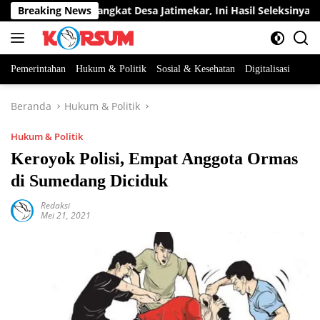
Langsung
ua Jabatan Perangkat Desa Jatimekar, Ini Hasil Seleksinya
Breaking News
ke
konten
Pemerintahan
Hukum & Politik
Sosial & Kesehatan
Digitalisasi
Beranda
Hukum & Politik
Hukum & Politik
Keroyok Polisi, Empat Anggota Ormas
di Sumedang Diciduk
Redaksi
Mei 21, 2021