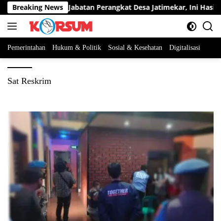
Langsung
rta Berebut Dua Jabatan Perangkat Desa Jatimekar, Ini Hasil Sele
Breaking News
ke
konten
Pemerintahan
Hukum & Politik
Sosial & Kesehatan
Digitalisasi
Sat Reskrim