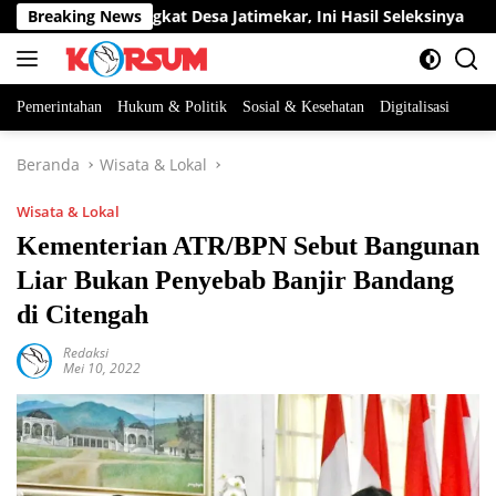
Langsung
abatan Perangkat Desa Jatimekar, Ini Hasil Seleksinya
Breaking News
D
ke
konten
Pemerintahan
Hukum & Politik
Sosial & Kesehatan
Digitalisasi
Beranda
Wisata & Lokal
Wisata & Lokal
Kementerian ATR/BPN Sebut Bangunan
Liar Bukan Penyebab Banjir Bandang
di Citengah
Redaksi
Mei 10, 2022