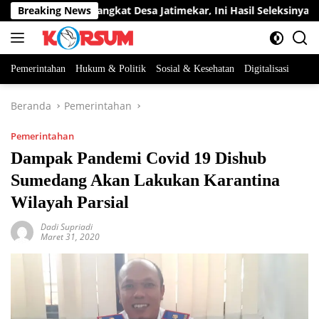
Langsung
ua Jabatan Perangkat Desa Jatimekar, Ini Hasil Seleksinya
Breaking News
ke
konten
Pemerintahan
Hukum & Politik
Sosial & Kesehatan
Digitalisasi
Beranda
Pemerintahan
Pemerintahan
Dampak Pandemi Covid 19 Dishub
Sumedang Akan Lakukan Karantina
Wilayah Parsial
Dadi Supriadi
Maret 31, 2020