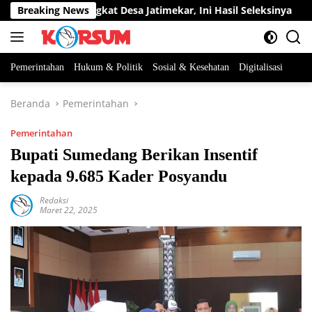
Langsung
abatan Perangkat Desa Jatimekar, Ini Hasil Seleksinya
Breaking News
D
ke
konten
Pemerintahan
Hukum & Politik
Sosial & Kesehatan
Digitalisasi
Beranda
Pemerintahan
Pemerintahan
Bupati Sumedang Berikan Insentif
kepada 9.685 Kader Posyandu
Redaksi
Maret 22, 2025