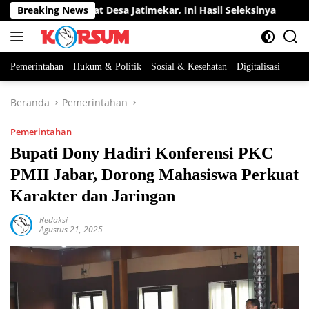
Langsung
tan Perangkat Desa Jatimekar, Ini Hasil Seleksinya
Breaking News
DPRD
ke
konten
Pemerintahan
Hukum & Politik
Sosial & Kesehatan
Digitalisasi
Beranda
Pemerintahan
Pemerintahan
Bupati Dony Hadiri Konferensi PKC
PMII Jabar, Dorong Mahasiswa Perkuat
Karakter dan Jaringan
Redaksi
Agustus 21, 2025