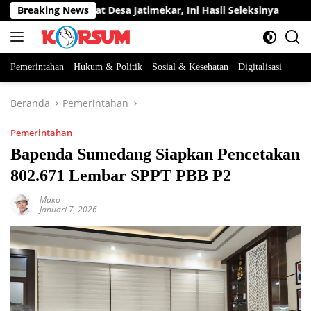
Langsung
atan Perangkat Desa Jatimekar, Ini Hasil Seleksinya
Breaking News
DPR
ke
konten
Pemerintahan
Hukum & Politik
Sosial & Kesehatan
Digitalisasi
Beranda
Pemerintahan
Pemerintahan
Bapenda Sumedang Siapkan Pencetakan
802.671 Lembar SPPT PBB P2
Mako
Januari 7, 2026