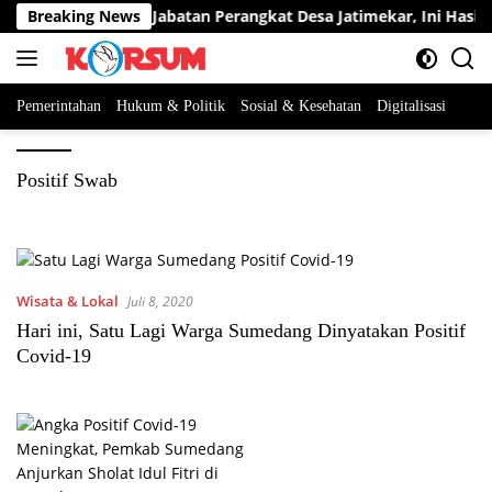
Langsung
serta Berebut Dua Jabatan Perangkat Desa Jatimekar, Ini Hasil Se
Breaking News
ke
konten
Pemerintahan
Hukum & Politik
Sosial & Kesehatan
Digitalisasi
Positif Swab
Wisata & Lokal
Juli 8, 2020
Hari ini, Satu Lagi Warga Sumedang Dinyatakan Positif
Covid-19