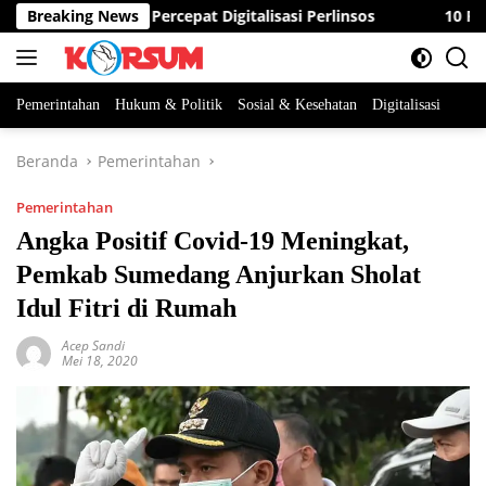
Langsung
g Minta ASN Percepat Digitalisasi Perlinsos
Breaking News
10 Peserta
ke
konten
Pemerintahan
Hukum & Politik
Sosial & Kesehatan
Digitalisasi
Beranda
Pemerintahan
Pemerintahan
Angka Positif Covid-19 Meningkat,
Pemkab Sumedang Anjurkan Sholat
Idul Fitri di Rumah
Acep Sandi
Mei 18, 2020