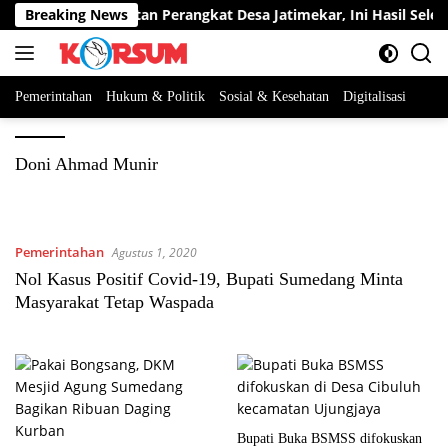
Langsung
ebut Dua Jabatan Perangkat Desa Jatimekar, Ini Hasil Seleksinya
Breaking News
ke
konten
Pemerintahan
Hukum & Politik
Sosial & Kesehatan
Digitalisasi
Doni Ahmad Munir
Pemerintahan
Agustus 1, 2020
Nol Kasus Positif Covid-19, Bupati Sumedang Minta
Masyarakat Tetap Waspada
Bupati Buka BSMSS difokuskan