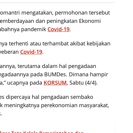
omantri mengatakan, permohonan tersebut
pemberdayaan dan peningkatan Ekonomi
wabahnya pandemik
Covid-19
.
nya terhenti atau terhambat akibat kebijakan
yeberan
Covid-19
.
naannya, terutama dalam hal pengadaan
ngadaannya pada BUMDes. Dimana hampir
a,” ucapnya pada
KORSUM
, Sabtu (4/4).
es dipercaya hal pengadaan sembako
ak meningkatnya perekonomian masyarakat,
.