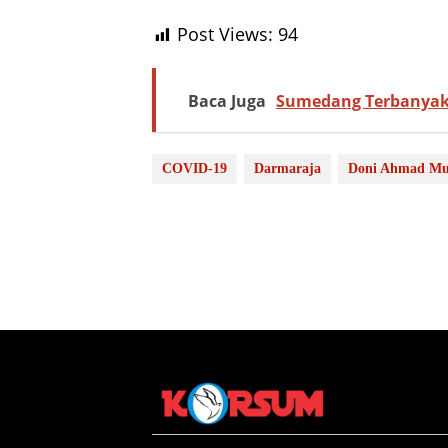
Post Views:
94
Baca Juga
Sumedang Terbanyak 
COVID-19
Darmaraja
Doni Ahmad Mu