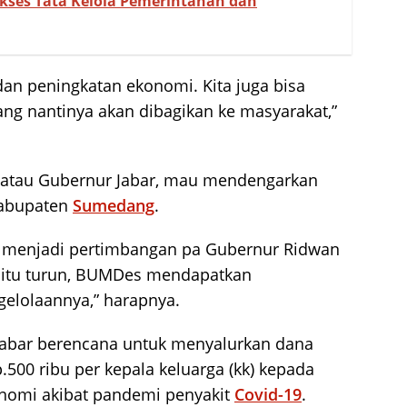
ukses Tata Kelola Pemerintahan dan
dan peningkatan ekonomi. Kita juga bisa
ng nantinya akan dibagikan ke masyarakat,”
 atau Gubernur Jabar, mau mendengarkan
 Kabupaten
Sumedang
.
a menjadi pertimbangan pa Gubernur Ridwan
n itu turun, BUMDes mendapatkan
elolaannya,” harapnya.
Jabar berencana untuk menyalurkan dana
500 ribu per kepala keluarga (kk) kepada
nomi akibat pandemi penyakit
Covid-19
.