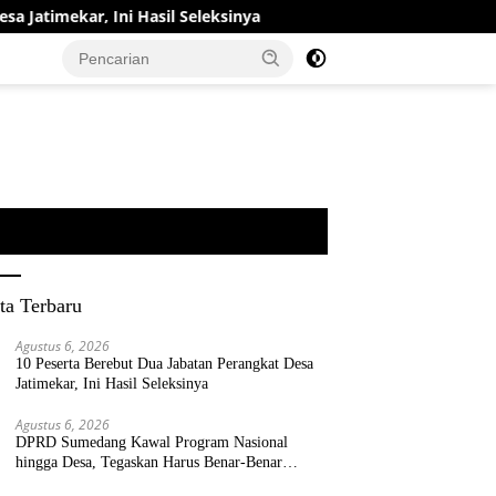
i Hasil Seleksinya
DPRD Sumedang Kawal Program Nasion
ta Terbaru
Agustus 6, 2026
10 Peserta Berebut Dua Jabatan Perangkat Desa
Jatimekar, Ini Hasil Seleksinya
Agustus 6, 2026
DPRD Sumedang Kawal Program Nasional
hingga Desa, Tegaskan Harus Benar-Benar
Berpihak kepada Rakyat