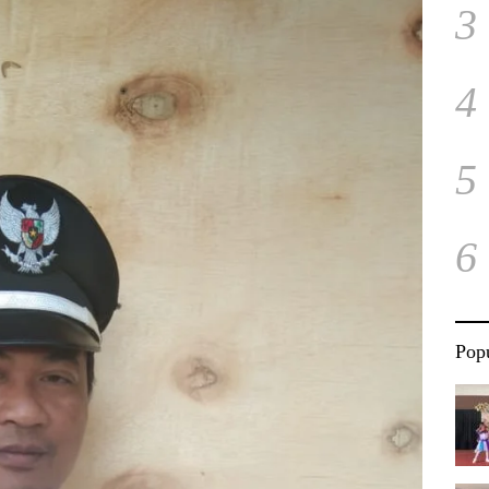
3
4
5
6
Popu