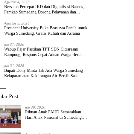
Agustus 4, 2026
Bersama Percepat IKD dan Digitalisasi Bansos,
Pemkab Sumedang Dorong Pelayanan dan
Bantuan Tepat Sasaran
Agustus 3, 2026
President University Buka Beasiswa Penuh untuk
Warga Sumedang, Gratis Kuliah dan Asrama
Juli 31, 2026
Wabup Fajar Pastikan TPT SDN Citraresmi
Rampung, Respons Cepat Aduan Warga Berbuah
Hasil
Juli 31, 2026
Bupati Dony Minta Tak Ada Warga Sumedang
Kelaparan atau Kekurangan Air Bersih Saat
Kemarau
lar Post
Juli 30, 2026
Ribuan Anak PAUD Semarakkan
Hari Anak Nasional di Sumedang,
Kadisdik: Wujudkan Anak Bahagia
dan Sekolah Bersih Sehat