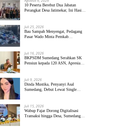
Agustus 6, 2026
10 Peserta Berebut Dua Jabatan
Perangkat Desa Jatimekar, Ini Hasil
Seleksinya
Juli 25, 2026
Bau Sampah Menyengat, Pedagang
Pasar Wado Minta Pemkab
Sumedang Benahi Pengelolaan
Juli 16, 2026
BKPSDM Sumedang Serahkan SK
Pensiun kepada 120 ASN, Apresiasi
Pengabdian Puluhan Tahun
Juli 9, 2026
Dinda Mustika, Penyanyi Asal
Sumedang, Debut Lewat Single
“Kau Teristimewa”
Juli 15, 2026
Wabup Fajar Dorong Digitalisasi
Transaksi hingga Desa, Sumedang
Targetkan Perluasan QRIS dan
ETPD