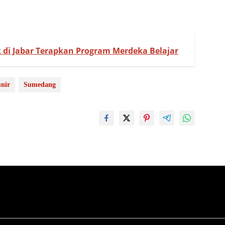
di Jabar Terapkan Program Merdeka Belajar
nir
Sumedang