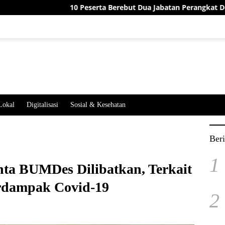
10 Peserta Berebut Dua Jabatan Perangkat Desa Jatimekar, In
Lokal
Digitalisasi
Sosial & Kesehatan
Beri
1
a BUMDes Dilibatkan, Terkait
rdampak Covid-19
2