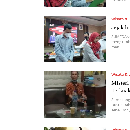
Wisata & 
Jejak h
SUMEDANG,
mengirimka
menuju…
Wisata & 
Misteri
Terkuak
Sumedang, 
Dusun Bab
sebelumn
Wisata & 