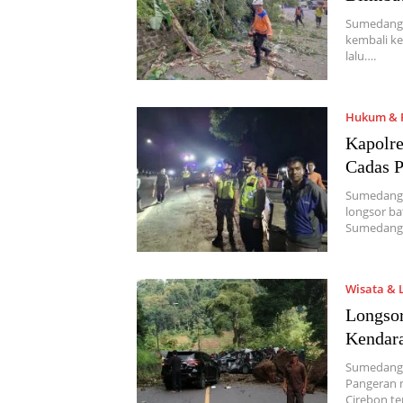
Sumedang, 
kembali ke
lalu….
Hukum & P
Kapolre
Cadas 
Sumedang,
longsor ba
Sumedang. 
Wisata & 
Longsor
Kendar
Sumedang,
Pangeran 
Cirebon t