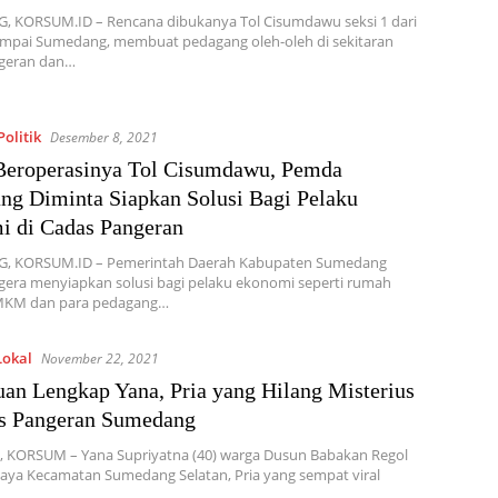
 KORSUM.ID – Rencana dibukanya Tol Cisumdawu seksi 1 dari
sampai Sumedang, membuat pedagang oleh-oleh di sekitaran
geran dan…
olitik
Desember 8, 2021
Beroperasinya Tol Cisumdawu, Pemda
g Diminta Siapkan Solusi Bagi Pelaku
 di Cadas Pangeran
 KORSUM.ID – Pemerintah Daerah Kabupaten Sumedang
gera menyiapkan solusi bagi pelaku ekonomi seperti rumah
MKM dan para pedagang…
Lokal
November 22, 2021
an Lengkap Yana, Pria yang Hilang Misterius
as Pangeran Sumedang
 KORSUM – Yana Supriyatna (40) warga Dusun Babakan Regol
aya Kecamatan Sumedang Selatan, Pria yang sempat viral