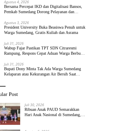
Agustus 4, 2026
Bersama Percepat IKD dan Digitalisasi Bansos,
Pemkab Sumedang Dorong Pelayanan dan
Bantuan Tepat Sasaran
Agustus 3, 2026
President University Buka Beasiswa Penuh untuk
Warga Sumedang, Gratis Kuliah dan Asrama
Juli 31, 2026
Wabup Fajar Pastikan TPT SDN Citraresmi
Rampung, Respons Cepat Aduan Warga Berbuah
Hasil
Juli 31, 2026
Bupati Dony Minta Tak Ada Warga Sumedang
Kelaparan atau Kekurangan Air Bersih Saat
Kemarau
lar Post
Juli 30, 2026
Ribuan Anak PAUD Semarakkan
Hari Anak Nasional di Sumedang,
Kadisdik: Wujudkan Anak Bahagia
dan Sekolah Bersih Sehat