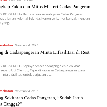
kap Fakta dan Mitos Misteri Cadas Pangeran
 KORSUM.ID – Berdasarkan sejarah, jalan Cadas Pangeran
ada jaman kolonial Belanda. Konon ceritanya, banyak menelan
wa yang…
Kesehatan
Desember 8, 2021
g di Cadaspangeran Minta Difasilitasi di Rest
l
 KORSUM.ID – Sepinya omzet pedagang oleh-oleh khas
eperti Ubi Cilembu, Tape, di kawasan Cadaspangeran, para
inta difasilitasi untuk berjualan di…
Kesehatan
Desember 8, 2021
g Sekitaran Cadas Pangeran, “Sudah Jatuh
pa Tangga?”