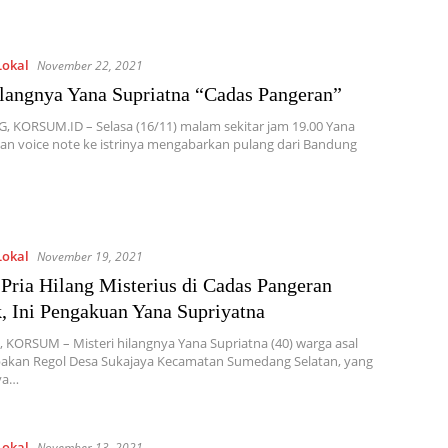
Lokal
November 22, 2021
ilangnya Yana Supriatna “Cadas Pangeran”
 KORSUM.ID – Selasa (16/11) malam sekitar jam 19.00 Yana
n voice note ke istrinya mengabarkan pulang dari Bandung
Lokal
November 19, 2021
 Pria Hilang Misterius di Cadas Pangeran
, Ini Pengakuan Yana Supriyatna
KORSUM – Misteri hilangnya Yana Supriatna (40) warga asal
akan Regol Desa Sukajaya Kecamatan Sumedang Selatan, yang
ya…
Lokal
November 13, 2021