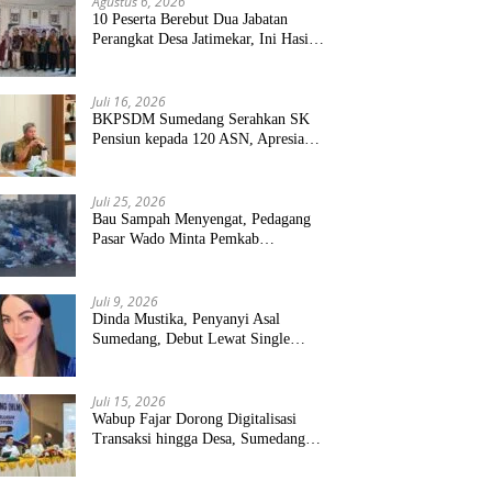
Agustus 6, 2026
10 Peserta Berebut Dua Jabatan
Perangkat Desa Jatimekar, Ini Hasil
Seleksinya
Juli 16, 2026
BKPSDM Sumedang Serahkan SK
Pensiun kepada 120 ASN, Apresiasi
Pengabdian Puluhan Tahun
Juli 25, 2026
Bau Sampah Menyengat, Pedagang
Pasar Wado Minta Pemkab
Sumedang Benahi Pengelolaan
Juli 9, 2026
Dinda Mustika, Penyanyi Asal
Sumedang, Debut Lewat Single
“Kau Teristimewa”
Juli 15, 2026
Wabup Fajar Dorong Digitalisasi
Transaksi hingga Desa, Sumedang
Targetkan Perluasan QRIS dan
ETPD