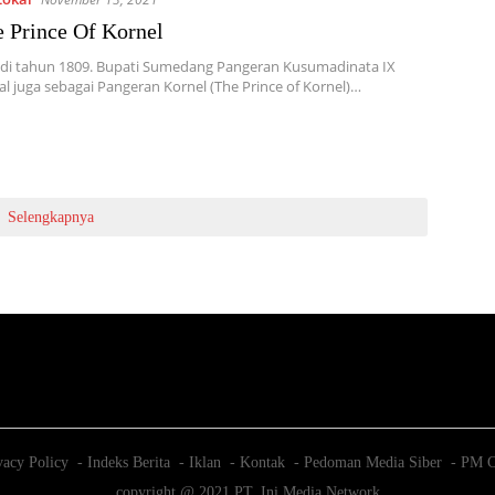
 Prince Of Kornel
 di tahun 1809. Bupati Sumedang Pangeran Kusumadinata IX
al juga sebagai Pangeran Kornel (The Prince of Kornel)…
Selengkapnya
vacy Policy
Indeks Berita
Iklan
Kontak
Pedoman Media Siber
PM C
copyright @ 2021 PT. Ini Media Network