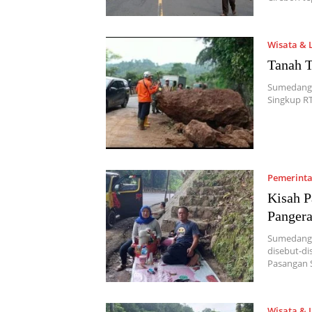
Wisata & 
Tanah T
Sumedang,
Singkup R
Pemerint
Kisah P
Panger
Sumedang,
disebut-di
Pasangan
Wisata & 