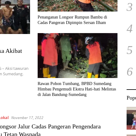
3
Penanganan Longsor Rumpun Bambu di
Cadas Pangeran Dipimpin Sersan Ilham
4
5
ka Akibat
6
 – Aksi tawuran
an Sumedang.
Rawan Pohon Tumbang, BPBD Sumedang
Himbau Pengemudi Ekstra Hati-hati Melintas
di Jalan Bandung-Sumedang
Popu
Lokal
November 17, 2022
ongsor Jalur Cadas Pangeran Pengendara
u Tetap Waspada