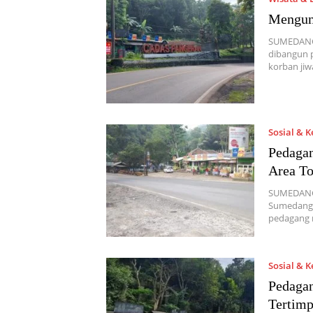
Mengung
SUMEDANG,
dibangun p
korban ji
Sosial & 
Pedagan
Area To
SUMEDANG,
Sumedang s
pedagang m
Sosial & 
Pedagan
Tertim