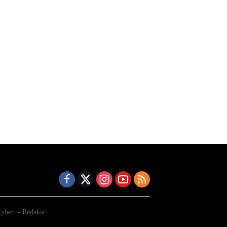
yber
Redaksi