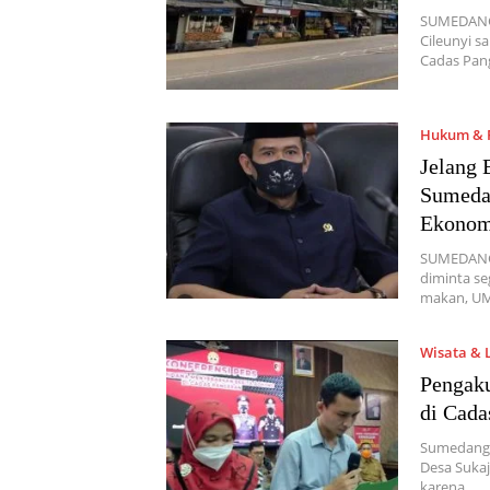
SUMEDANG,
Cileunyi 
Cadas Pan
Hukum & P
Jelang 
Sumedan
Ekonomi
SUMEDANG,
diminta se
makan, U
Wisata & 
Pengaku
di Cad
Sumedang,
Desa Sukaj
karena…