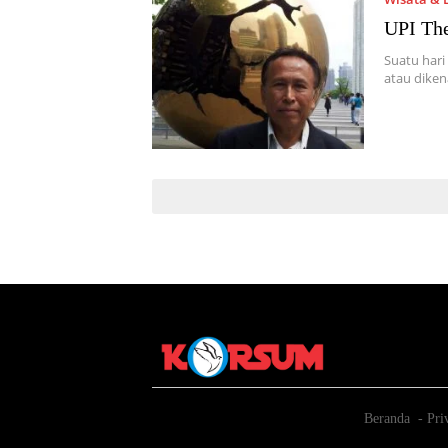
UPI The
Suatu hari
atau diken
Beranda
Pri