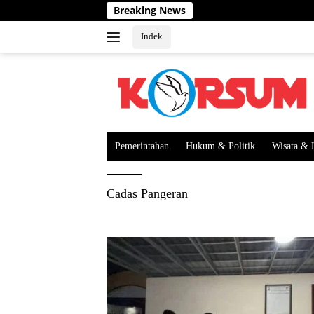
Langsung
Breaking News
ke
konten
Indek
Pemerintahan
Hukum & Politik
Wisata & 
Cadas Pangeran