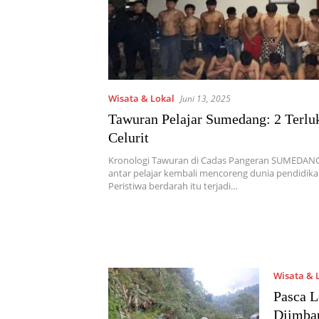
Wisata & Lokal
Juni 13, 2025
Tawuran Pelajar Sumedang: 2 Terlu
Celurit
Kronologi Tawuran di Cadas Pangeran SUMEDANG
antar pelajar kembali mencoreng dunia pendidik
Peristiwa berdarah itu terjadi…
Wisata & 
Pasca L
Diimba